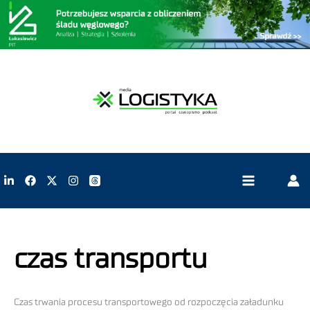
czas transportu
Czas trwania procesu transportowego od rozpoczęcia załadunku