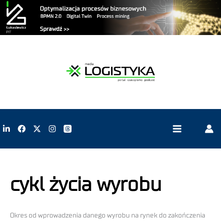
cykl życia wyrobu
Okres od wprowadzenia danego wyrobu na rynek do zakończenia