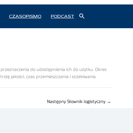
Search
CZASOPISMO
PODCAST
for:
Search Button
przeznaczenia do udostępnienia ich do użytku. Okres
rolę jakości, czas przemieszczania i oczekiwania.
Następny Słownik logistyczny
→