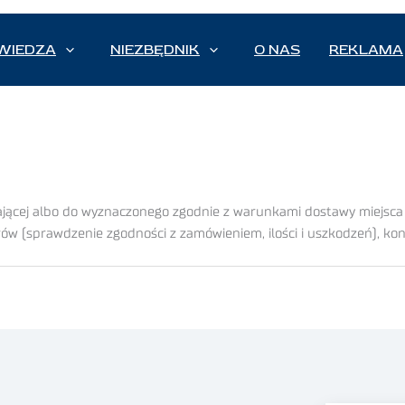
WIEDZA
NIEZBĘDNIK
O NAS
REKLAMA
ającej albo do wyznaczonego zgodnie z warunkami dostawy miejsca 
ów (sprawdzenie zgodności z zamówieniem, ilości i uszkodzeń), kont