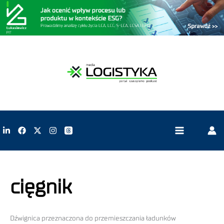
cięgnik
Dźwignica przeznaczona do przemieszczania ładunków