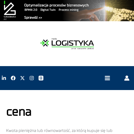
cena
Kwota pieniężna lub równowartość, za którą kupuje się lub