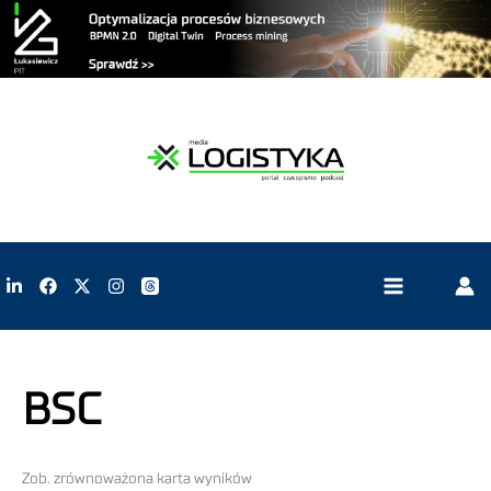
BSC
Zob. zrównoważona karta wyników