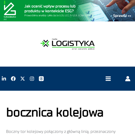
bocznica kolejowa
Boczny tor kolejowy połączony z główną linią, przeznaczony