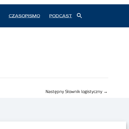
Search
CZASOPISMO
PODCAST
for:
Search Button
Następny Słownik logistyczny
→
Polityka prywatności