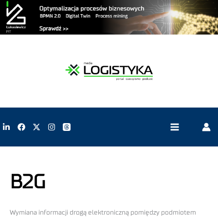
B2G
Wymiana informacji drogą elektroniczną pomiędzy podmiotem