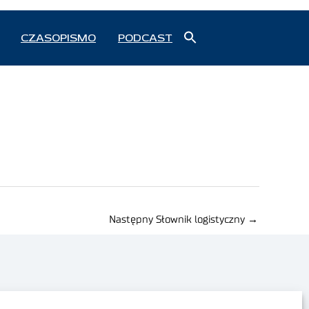
Search
CZASOPISMO
PODCAST
for:
Search Button
Następny Słownik logistyczny
→
Polityka prywatności