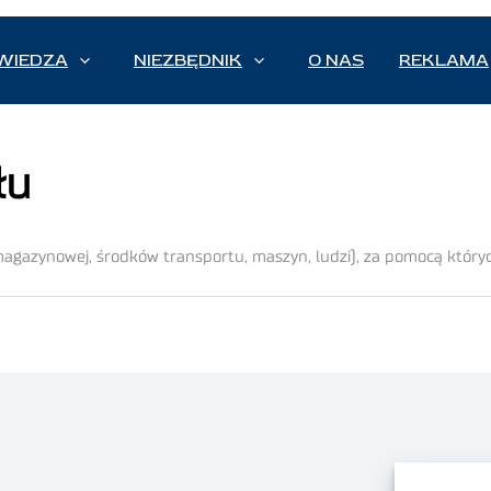
WIEDZA
NIEZBĘDNIK
O NAS
REKLAMA
łu
magazynowej, środków transportu, maszyn, ludzi), za pomocą któryc