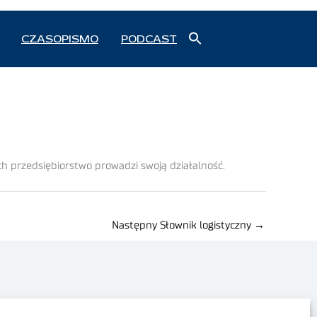
Search
CZASOPISMO
PODCAST
for:
Search Button
h przedsiębiorstwo prowadzi swoją działalność.
Następny Słownik logistyczny
→
Polityka prywatności