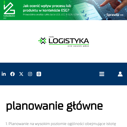
planowanie główne
1. Planowanie na wysokim poziomie ogólności obejmujące istotę