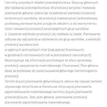
i terminy przyszłych działań przedsiębiorstwa. Dotyczy głównych
sfer działania przedsiębiorstwa. W produkcji seryjnej i masowej
planowanie główne opiera się na założonej wielkości produkcji
konkretnych wyrobów. W produkcji małoseryjnej i jednostkowej
podstawą planowania jest przyjęcie założeń co do asortymentu,
ilości i sekwencji produkcji poszczególnych grup wyrobów.
2. Ustalanie wielkości produkcji i jej rozkładu w czasie. Planowanie
odbywa się najczęściej w odniesieniu do grup wyrobów, a wielkość
produkcji wyrażana jest
w ogólnych jednostkach miar (najczęściej finansowych,
w godzinach normowanych lub w jednostkach naturalnych).
Wykorzystuje się informacje pochodzące ze sfery sprzedaży,
produkcji, zaopatrzenia materiałowego i finansowej. Plan główny
służy za podstawę do opracowywania głównego harmonogramu
produkcji.
Termin &quot,planowanie główne&quot, zaleca się używać zamiast
używanego dotychczas w literaturze dotyczącej planowania
zapotrzebowania materiałowego terminu &quot,planowanie
produkcji&quot,. Zob. plan główny, planowanie produkcji,
planowanie zapotrzebowania materiałowego.