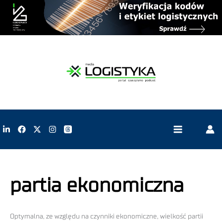
partia ekonomiczna
Optymalna, ze względu na czynniki ekonomiczne, wielkość partii