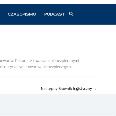
Search
CZASOPISMO
PODCAST
for:
Search Button
auowania. Pakunki z towarami niebezpiecznymi
mi dotyczącymi towarów niebezpiecznych.
Następny Słownik logistyczny
→