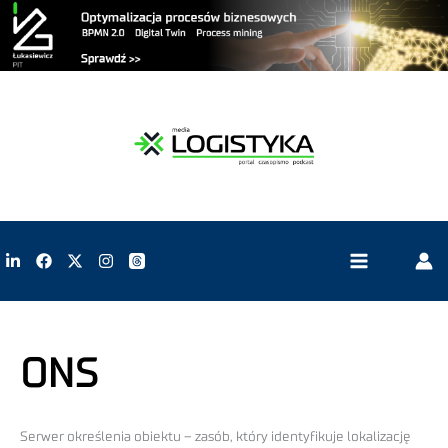
ONS
Serwer określenia obiektu – zasób, który identyfikuje lokalizację