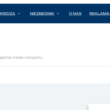
WIEDZA
NIEZBĘDNIK
O NAS
REKLAMA
yjechał środek transportu.