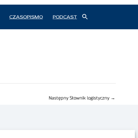
Search
CZASOPISMO
PODCAST
for:
Search Button
Następny Słownik logistyczny
→
Polityka prywatności