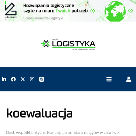
koewaluacja
Dosł. współklientyzm. Koncepcja pomiaru osiągów w zakresie