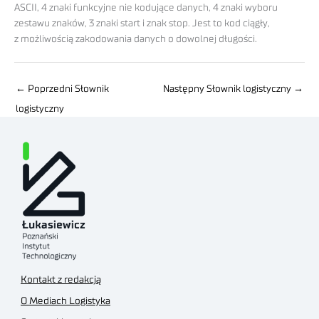
ASCII, 4 znaki funkcyjne nie kodujące danych, 4 znaki wyboru
zestawu znaków, 3 znaki start i znak stop. Jest to kod ciągły,
z możliwością zakodowania danych o dowolnej długości.
←
Poprzedni Słownik
Następny Słownik logistyczny
→
logistyczny
Kontakt z redakcją
O Mediach Logistyka