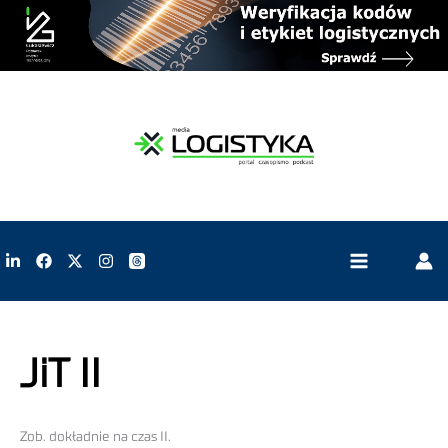
JiT II
Zob. dokładnie na czas II.