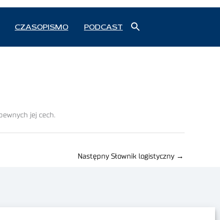
Search
CZASOPISMO
PODCAST
for:
Search Button
pewnych jej cech.
Następny Słownik logistyczny
→
Polityka prywatności