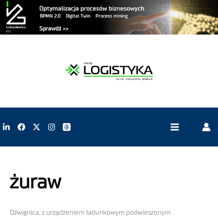
żuraw
Dźwignica, z urządzeniem ładunkowym podwieszonym