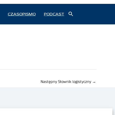
Search
CZASOPISMO
PODCAST
for:
Search Button
Następny Słownik logistyczny
→
Polityka prywatności