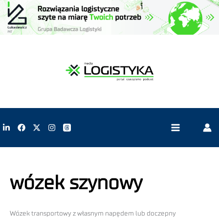
wózek szynowy
Wózek transportowy z własnym napędem lub doczepny