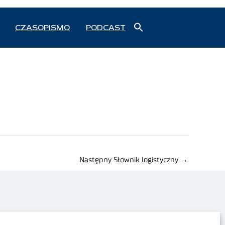
Search
CZASOPISMO
PODCAST
for:
Search Button
Następny Słownik logistyczny
→
Polityka prywatności