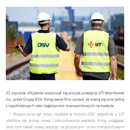
22 stycznia oficjalnie rozpoczął się proces przejęcia UTi Worldwide
Inc. przez Grupę DSV. Połączenie firm sprawi, że staną się one jedną
z najsilniejszych sieci logistyczno-transportowych na świecie.
–
Rozpoczyna się nowy rozdział w historii DSV. Wspólnie z UTi
staliśmy się jedną, nową i zdecydowanie większą firmą, osiągając
przy tym także nową pozycję na globalnym rynku transportowym