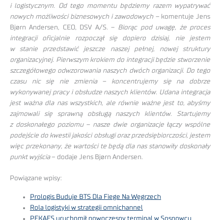
i logistycznym. Od tego momentu będziemy razem wypatrywać
nowych możliwości biznesowych i zawodowych –
komentuje Jens
Bjørn Andersen, CEO, DSV A/S. –
Biorąc pod uwagę, że proces
integracji oficjalnie rozpoczął się dopiero dzisiaj, nie jestem
w stanie przedstawić jeszcze naszej pełnej, nowej struktury
organizacyjnej. Pierwszym krokiem do integracji będzie stworzenie
szczegółowego odwzorowania naszych dwóch organizacji. Do tego
czasu nic się nie zmienia – koncentrujemy się na dobrze
wykonywanej pracy i obsłudze naszych klientów. Udana integracja
jest ważna dla nas wszystkich, ale równie ważne jest to, abyśmy
zajmowali się sprawną obsługą naszych klientów. Startujemy
z doskonałego poziomu – nasze dwie organizacje łączy wspólne
podejście do kwestii jakości obsługi oraz przedsiębiorczości, jestem
więc przekonany, że wartości te będą dla nas stanowiły doskonały
punkt wyjścia
– dodaje Jens Bjørn Andersen.
Powiązane wpisy:
Prologis Buduje BTS Dla Fiege Na Węgrzech
Rola logistyki w strategii omnichannel
PEKAES uruchomił nowoczesny terminal w Sosnowcu