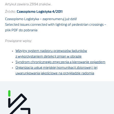
Artykuł zawiera 23194 znaków.
Źródło:
Czasopismo Logistyka 4/2011
Czasopismo Logistyka – zaprenumeruj już dziś!
Selected issues connected with lighting of pedestrian crossings –
plik PDF do pobrania
Powiązane wpisy:
Wizyjny system nadzoru przewozów ładunków
z wykorzystaniem detekcji zmian w obrazie
Syndrom chronicznego zmęczenia a kierowanie pojazdem
Organizacja usług miejskiej komunikacji zbiorowej i jej
uwarunkowania jakościowe na przykładzie radomia