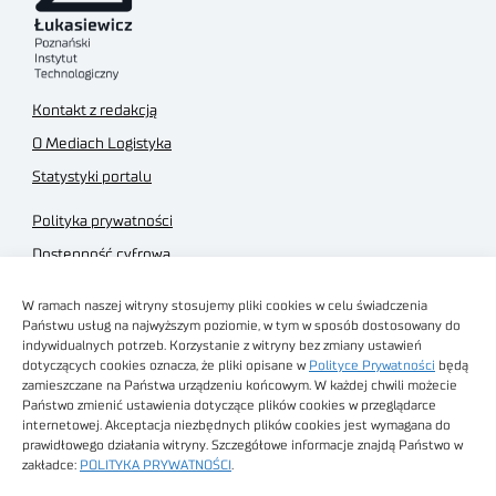
Kontakt z redakcją
O Mediach Logistyka
Statystyki portalu
Polityka prywatności
Dostępność cyfrowa
Regulamin Portalu
W ramach naszej witryny stosujemy pliki cookies w celu świadczenia
Regulamin sklepu
Państwu usług na najwyższym poziomie, w tym w sposób dostosowany do
indywidualnych potrzeb. Korzystanie z witryny bez zmiany ustawień
dotyczących cookies oznacza, że pliki opisane w
Polityce Prywatności
będą
zamieszczane na Państwa urządzeniu końcowym. W każdej chwili możecie
Państwo zmienić ustawienia dotyczące plików cookies w przeglądarce
internetowej. Akceptacja niezbędnych plików cookies jest wymagana do
Obrazy stockowe
prawidłowego działania witryny. Szczegółowe informacje znajdą Państwo w
autorstwa
zakładce:
POLITYKA PRYWATNOŚCI
.