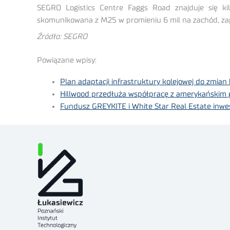
SEGRO Logistics Centre Faggs Road znajduje się ki
skomunikowana z M25 w promieniu 6 mil na zachód, zapew
Źródło: SEGRO
Powiązane wpisy:
Plan adaptacji infrastruktury kolejowej do zmian 
Hillwood przedłuża współpracę z amerykańskim
Fundusz GREYKITE i White Star Real Estate inwes