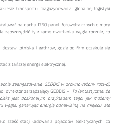
resie transportu, magazynowania, globalnej logistyki
stalować na dachu 1750 paneli fotowoltaicznych o mocy
a zaoszczędzić tyle samo dwutlenku węgla rocznie, co
dostaw lotniska Heathrow, gdzie od firm oczekuje się
ać z tańszej energii elektrycznej.
wzmacnia zaangażowanie GEODIS w zrównoważony rozwój,
od, dyrektor zarządzający GEODIS
– To fantastyczne, że
rojekt jest doskonałym przykładem tego, jak możemy
u węgla, generując energię odnawialną na miejscu, ale
 sześć stacji ładowania pojazdów elektrycznych, co