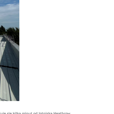
uje się kilka minut od lotniska Heathrow.