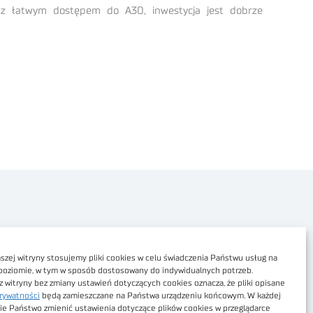
i z łatwym dostępem do A30, inwestycja jest dobrze
Polityka prywatności
Dostępność cyfrowa
zej witryny stosujemy pliki cookies w celu świadczenia Państwu usług na
poziomie, w tym w sposób dostosowany do indywidualnych potrzeb.
Regulamin Portalu
z witryny bez zmiany ustawień dotyczących cookies oznacza, że pliki opisane
rywatności
będą zamieszczane na Państwa urządzeniu końcowym. W każdej
Regulamin sklepu
ie Państwo zmienić ustawienia dotyczące plików cookies w przeglądarce