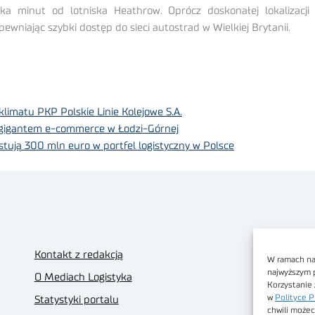
lka minut od lotniska Heathrow. Oprócz doskonałej lokalizacj
niając szybki dostęp do sieci autostrad w Wielkiej Brytanii.
klimatu PKP Polskie Linie Kolejowe S.A.
 gigantem e-commerce w Łodzi-Górnej
tują 300 mln euro w portfel logistyczny w Polsce
Kontakt z redakcją
W ramach nas
najwyższym 
O Mediach Logistyka
Korzystanie 
w
Polityce P
Statystyki portalu
chwili możec