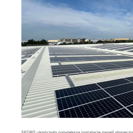
SEGRO ukończyło największą instalację paneli słoneczn