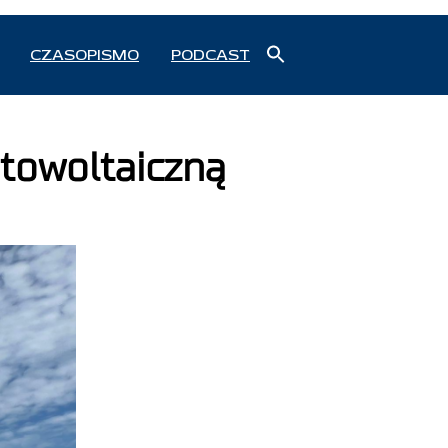
Search
CZASOPISMO
PODCAST
for:
Search Button
otowoltaiczną