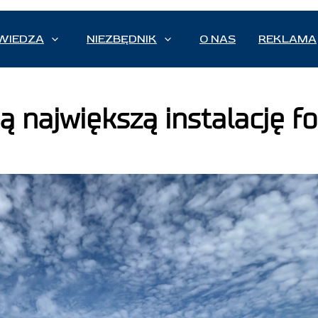
WIEDZA
NIEZBĘDNIK
O NAS
REKLAMA
ą największą instalację f