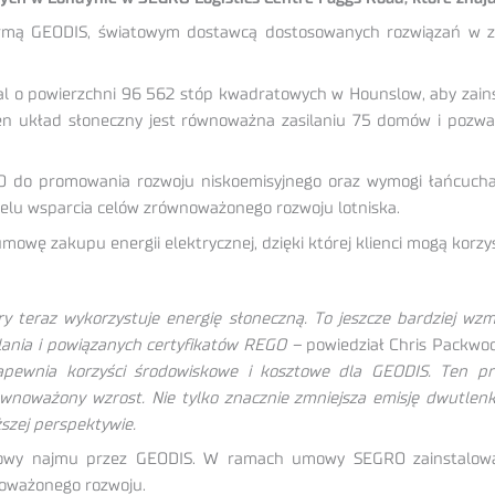
firmą GEODIS, światowym dostawcą dostosowanych rozwiązań w zak
kal o powierzchni 96 562 stóp kwadratowych w Hounslow, aby zain
n układ słoneczny jest równoważna zasilaniu 75 domów i pozwal
O do promowania rozwoju niskoemisyjnego oraz wymogi łańcucha 
elu wsparcia celów zrównoważonego rozwoju lotniska.
owę zakupu energii elektrycznej, dzięki której klienci mogą korzyst
ry teraz wykorzystuje energię słoneczną. To jeszcze bardziej 
lania i powiązanych certyfikatów REGO –
powiedział Chris Packwo
zapewnia korzyści środowiskowe i kosztowe dla GEODIS. Ten p
noważony wzrost. Nie tylko znacznie zmniejsza emisję dwutlenk
szej perspektywie.
owy najmu przez GEODIS. W ramach umowy SEGRO zainstalowało
noważonego rozwoju.