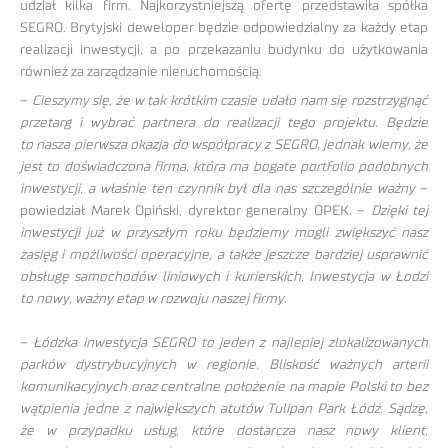
udział kilka firm. Najkorzystniejszą ofertę przedstawiła spółka
SEGRO. Brytyjski deweloper będzie odpowiedzialny za każdy etap
realizacji inwestycji, a po przekazaniu budynku do użytkowania
również za zarządzanie nieruchomością.
–
Cieszymy się, że w tak krótkim czasie udało nam się rozstrzygnąć
przetarg i wybrać partnera do realizacji tego projektu. Będzie
to nasza pierwsza okazja do współpracy z SEGRO, jednak wiemy, że
jest to doświadczona firma, która ma bogate portfolio podobnych
inwestycji, a właśnie ten czynnik był dla nas szczególnie ważny
–
powiedział Marek Opiński, dyrektor generalny OPEK. –
Dzięki tej
inwestycji już w przyszłym roku będziemy mogli zwiększyć nasz
zasięg i możliwości operacyjne, a także jeszcze bardziej usprawnić
obsługę samochodów liniowych i kurierskich. Inwestycja w Łodzi
to nowy, ważny etap w rozwoju naszej firmy
.
–
Łódzka inwestycja SEGRO to jeden z najlepiej zlokalizowanych
parków dystrybucyjnych w regionie. Bliskość ważnych arterii
komunikacyjnych oraz centralne położenie na mapie Polski to bez
wątpienia jedne z największych atutów Tulipan Park Łódź. Sądzę,
że w przypadku usług, które dostarcza nasz nowy klient,