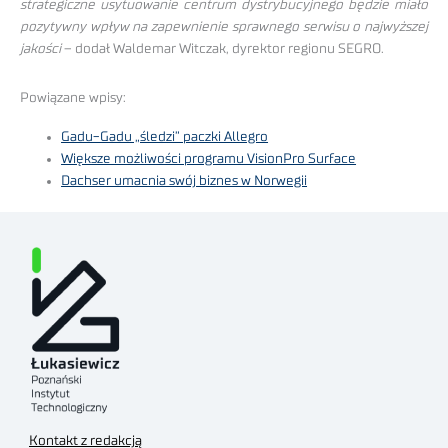
strategiczne usytuowanie centrum dystrybucyjnego będzie miało
pozytywny wpływ na zapewnienie sprawnego serwisu o najwyższej
jakości
– dodał Waldemar Witczak, dyrektor regionu SEGRO.
Powiązane wpisy:
Gadu-Gadu „śledzi” paczki Allegro
Większe możliwości programu VisionPro Surface
Dachser umacnia swój biznes w Norwegii
Kontakt z redakcją