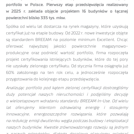
portfolio w Polsce. Pierwszy etap przedsięwzięcia realizowany
w 2025 r. zakłada objęcie projektem 16 budynków o łącznej
powierzchni blisko 335 tys. mkw.
Spółka od wielu lat dostarcza na rynek magazyny, które uzyskują
certyfikat już na etapie budowy. Od 2022 r. nowe inwestycje objęte
są standardem BREEAM na poziomie minimum Excellent. Chcąc
oferować najwyższej jakości powierzchnie magazynowo-
produkcyjne oraz podnieść wartość portfolio, firma rozpoczęła
projekt certyfikowania istniejących budynków, które do tej pory
nie uzyskały zielonego certyfikatu. Od stycznia firma osiągnęła już
60% założonego na ten rok celu, a jednocześnie rozpoczęła
przygotowania do kolejnego etapu przedsięwzięcia.
Analizując portfolio pod kątem zielonej certyfikacji dostrzegliśmy
duży potencjał naszych nieruchomości i podjęliśmy decyzję
o wieloetapowym wdrażaniu standardu BREEAM In-Use. Od wielu
lat oferujemy klientom odnawialną energię i stosujemy
innowacyjne, energooszczędne rozwiązania, które pozwalają
na redukcję emisji dwutlenku węgla podczas budowy i eksploatacji
naszych budynków. Kwestie zrównoważonego rozwoju są jednym
z naszych priorytetów, dlatego docelowo planujemy osiągnąć