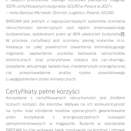
100% certyfikowanych budynków SEGRO w Polsce w 2027 r.
– mówi Bartosz Michalski, Director, Logistics, Poland, SEGRO:
BREEAM jest jednym z najpopularniejszych systemów oceniania
nieruchomości komercyjnych pod kątem zrównoważonego
budownictwa, wybieranym przez aż 86% właścicieli budynków
[1]
.
W procesie certyfikacji jest oceniany szereg kryteriów m.in.
instalacja na całej powierzchni oświetlenia minimalizującego
migotanie, zapewnienie punktów ładowania samochodów
elektrycznych oraz priorytetowe miejsca dla car-sharingu,
posiadanie aktualnego świadectwa charakterystyki energetycznej
czy przeprowadzenie analizy ryzyka powodziowego
z uwzględnieniem zmian klimatycznych.
Certyfikaty pełne korzyści
Korzystanie z certyfikowanych nieruchomości jest źródłem
licznych korzyści dla klientów. Wpływa na ich konkurencyjność
na rynku oraz obniżenie kosztów operacyjnych gwarantowane
przez korzystanie z energooszczędnych rozwiązań
zaimplementowanych w magazynie. Budynki w standardzie
BREEAM In-Use wpływają także pozytywnie na komfort i zdrowie