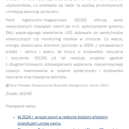
użytkowników, co przekłada się także na wyższą produktywność
i mniejszą absencję personelu.
Parki logistyczno-magazynowe SEGRO oferują wiele
nowoczesnych rozwiązań, takich jak m.in. wykorzystanie systemu
DALI wspierającego oświetlenie LED, ładowarki do samochodów
elektrycznych czy monitoring mediów w chmurze. Co więcej,
energia dostarczana klientom pochodzi w 100% z odnawialnych
źródeł – słońca i wiatru. W trosce o środowisko naturalne
i otoczenie, SEGRO od lat realizuje projekty zgodnie
z długoterminowymi zobowiązaniami wspierania niskoemisyjnego
rozwoju, inwestowania w lokalne społeczności i środowisko
naturalne oraz rozwijania talentów.
[1]
Dane Polskiego Stowarzyszenia Budynków Ekologicznych, marzec 2024 r.
Źródło: SEGRO
Powiązane wpisy:
W 2024 r. wysoki popyt w regionie łódzkim efektem
przedłużeń umów najmu