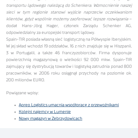
transportu lądowego należącą do Schenkera. Wzmocnienie naszej
sieci w tym regionie stanowi wyjście naprzeciw oczekiwaniom
klientów, gdyż wspólnie możemy zaoferować lepsze rozwiązania
–
dodał Hans-Jörg Hager, członek Zarządu Schenker AG,
odpowiedzialny za europejski transport lądowy.
Spain-TIR posiada własną sieć logistyczną na Półwyspie Iberyjskim.
W jej skład wchodzi 19 oddziałów, 16 z nich znajduje się w Hiszpanii,
3 w Portugalii, a także 46 franczyzobiorców. Firma dysponuje
powierzchnią magazynową o wielkości 92 000 mkw. Spain-TIR
zajmujący się dystrybucją towarów i logistyką zatrudnia ponad 800
pracowników, w 2006 roku osiągnął przychody na poziomie ok.
200 milionów EURO.
Powiązane wpisy:
Apreo Logistics umacnia współpracę z przewoźnikami
Kolejni najemcy w Lumenie
Nowy magazyn w Zebrzydowicach