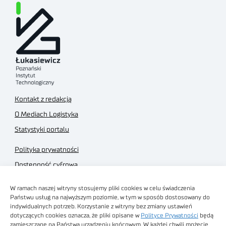
Kontakt z redakcją
O Mediach Logistyka
Statystyki portalu
Polityka prywatności
Dostępność cyfrowa
Regulamin Portalu
W ramach naszej witryny stosujemy pliki cookies w celu świadczenia
Regulamin sklepu
Państwu usług na najwyższym poziomie, w tym w sposób dostosowany do
indywidualnych potrzeb. Korzystanie z witryny bez zmiany ustawień
dotyczących cookies oznacza, że pliki opisane w
Polityce Prywatności
będą
zamieszczane na Państwa urządzeniu końcowym. W każdej chwili możecie