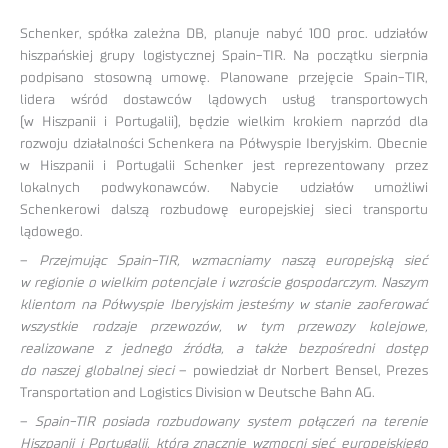
Schenker, spółka zależna DB, planuje nabyć 100 proc. udziałów
hiszpańskiej grupy logistycznej Spain-TIR. Na początku sierpnia
podpisano stosowną umowę. Planowane przejęcie Spain-TIR,
lidera wśród dostawców lądowych usług transportowych
(w Hiszpanii i Portugalii), będzie wielkim krokiem naprzód dla
rozwoju działalności Schenkera na Półwyspie Iberyjskim. Obecnie
w Hiszpanii i Portugalii Schenker jest reprezentowany przez
lokalnych podwykonawców. Nabycie udziałów umożliwi
Schenkerowi dalszą rozbudowę europejskiej sieci transportu
lądowego.
–
Przejmując Spain-TIR, wzmacniamy naszą europejską sieć
w regionie o wielkim potencjale i wzroście gospodarczym. Naszym
klientom na Półwyspie Iberyjskim jesteśmy w stanie zaoferować
wszystkie rodzaje przewozów, w tym przewozy kolejowe,
realizowane z jednego źródła, a także bezpośredni dostęp
do naszej globalnej sieci
– powiedział dr Norbert Bensel, Prezes
Transportation and Logistics Division w Deutsche Bahn AG.
–
Spain-TIR posiada rozbudowany system połączeń na terenie
Hiszpanii i Portugalii, która znacznie wzmocni sieć europejskiego