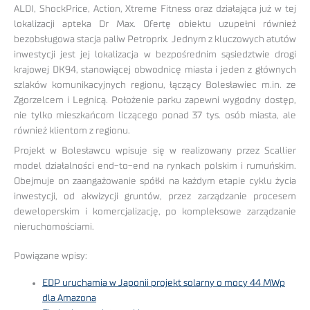
ALDI, ShockPrice, Action, Xtreme Fitness oraz działająca już w tej
lokalizacji apteka Dr Max. Ofertę obiektu uzupełni również
bezobsługowa stacja paliw Petroprix. Jednym z kluczowych atutów
inwestycji jest jej lokalizacja w bezpośrednim sąsiedztwie drogi
krajowej DK94, stanowiącej obwodnicę miasta i jeden z głównych
szlaków komunikacyjnych regionu, łączący Bolesławiec m.in. ze
Zgorzelcem i Legnicą. Położenie parku zapewni wygodny dostęp,
nie tylko mieszkańcom liczącego ponad 37 tys. osób miasta, ale
również klientom z regionu.
Projekt w Bolesławcu wpisuje się w realizowany przez Scallier
model działalności end-to-end na rynkach polskim i rumuńskim.
Obejmuje on zaangażowanie spółki na każdym etapie cyklu życia
inwestycji, od akwizycji gruntów, przez zarządzanie procesem
deweloperskim i komercjalizację, po kompleksowe zarządzanie
nieruchomościami.
Powiązane wpisy:
EDP uruchamia w Japonii projekt solarny o mocy 44 MWp
dla Amazona