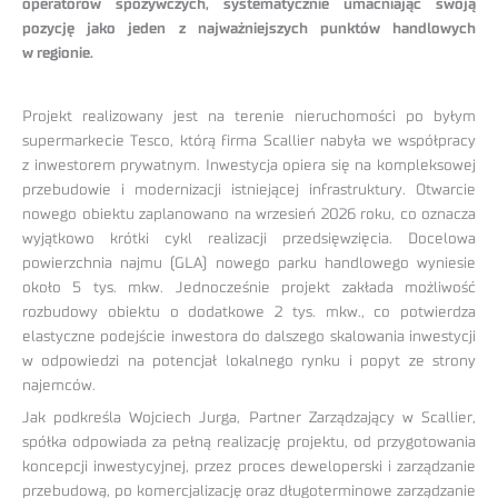
operatorów spożywczych, systematycznie umacniając swoją
pozycję jako jeden z najważniejszych punktów handlowych
w regionie.
Projekt realizowany jest na terenie nieruchomości po byłym
supermarkecie Tesco, którą firma Scallier nabyła we współpracy
z inwestorem prywatnym. Inwestycja opiera się na kompleksowej
przebudowie i modernizacji istniejącej infrastruktury. Otwarcie
nowego obiektu zaplanowano na wrzesień 2026 roku, co oznacza
wyjątkowo krótki cykl realizacji przedsięwzięcia. Docelowa
powierzchnia najmu (GLA) nowego parku handlowego wyniesie
około 5 tys. mkw. Jednocześnie projekt zakłada możliwość
rozbudowy obiektu o dodatkowe 2 tys. mkw., co potwierdza
elastyczne podejście inwestora do dalszego skalowania inwestycji
w odpowiedzi na potencjał lokalnego rynku i popyt ze strony
najemców.
Jak podkreśla Wojciech Jurga, Partner Zarządzający w Scallier,
spółka odpowiada za pełną realizację projektu, od przygotowania
koncepcji inwestycyjnej, przez proces deweloperski i zarządzanie
przebudową, po komercjalizację oraz długoterminowe zarządzanie