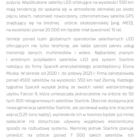
zużycia. Współczesne satelity LEO orbitujące na wysokości 550 km
mają tendencję do spalania się w atmosferze ziemskiej po około
pięciu latach, natomiast nowoczesny, czterometrowy satelita GPS
znajdujący się na średniej orbicie okołoziemskiej (ang. MEO),
na wysokości ponad 20 000 km będzie miał żywotność 15 lat.
Istnieje ponad tuzin globalnych operatorów satelitarnych LEO
oferujących nie tylko telefonię, ale także szeroki zakres usług
transmisji danych, multimediów i wideo. Najbardziej znanym
i ambitnym przykładem satelitów LEO jest system Starlink
należący do firmy SpaceX amerykańskiego przedsiębiorcy Elona
Muska. W okresie od 2020 r. do połowy 2023 r. firma zainstalowała
ponad 4500 satelitów na wysokości 550 km nad Ziemią. Każdego
tygodnia SpaceX wysyłał jedną ze swoich rakiet wielokrotnego
użytku Falcon 9, która umieszczała jednocześnie na orbicie do 50
tych 300-kilogramowych satelitów Starlink. Obecnie dostępna jest
nowa generacja satelitów Starlink, ale ponieważ ważą one znacznie
więcej (1,25 tony każdy), wyniesienie ich w kosmos będzie już mniej
opłacalne niż dotychczas używany wyjątkowo ekonomiczny
sposób na rozbudowę systemu. Niemniej jednak Starlink planuje
umieścić na orbicie ponad 7 000 takich satelitów. Ich