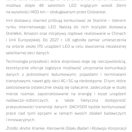
możliwa dzięki 48 satelitom LEO krążącym wokół Ziemi
na wysokości 1400 km – obsługiwanym przez Globalstar.
Inni dostawcy również próbują konkurować ze Starlink – liderem
rynku internetowego LEO. Należą do nich brytyjski dostawca
OneWeb, Amazon oraz inicjatywy rządowe realizowane w Chinach
i Unii Europejskiej. Do 2027 r. UE ogłosiła zamiar umieszczenia
na orbicie około 170 urządzeń LEO w celu stworzenia niezależnej
satelitarnej sieci danych.
Technologia przyszłości, która stopniowo staje się rzeczywistością,
teoretycznie oferuje logistyce możliwość utrzymania komunikacji
danych z jednostkami ładunkowymi, pojazdami i terminalami
tranzytowymi, nawet gdy sieci 4G i 5G są niedostępne. O tym, które
zastosowania ostatecznie okażą się opłacalne, zadecyduje w dużej
mierze rozmiar, zapotrzebowanie na energię i koszt urządzeń
nadawczo-odbiorczych, a także faktyczna dostępność
przepustowości transmisji danych. DACHSER będzie kontynuować
prace nad tymi opcjami w ramach swoich działań badawczych
i innowacyjnych.
Żródło: Andre Kranke, Kierownik Działu Badań i Rozwoju Korporacji