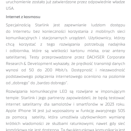
uruchomienie zostało już zatwierdzone przez odpowiednie władze
USA.
Internet z kosmosu
Specjalnością Starlink jest zapewnianie ludziom dostępu
do Internetu bez konieczności korzystania z mobilnych sieci
komunikacyjnych i stacjonarnych urządzeń. Użytkownicy, którzy
chcą korzystać z tego rozwiązania potrzebują nadajnika
i odbiornika, które są wielkości kartonu mleka, oraz anteny
satelitarnej. Testy przeprowadzone przez DACHSER Corporate
Research & Development wykazały, że prędkość transmisji danych
wynosi od 50 do 200 Mbit/s. Dostępność i niezawodność
podstawowego połączenia internetowego oceniono na poziomie
od „dobrego” do „bardzo dobrego”.
Rozwiązania komunikacyjne LEO są rozwijane w imponującym
tempie: Starlink i jego partnerzy zapowiedzieli, że będą testować
internet satelitarny dla samolotów i smartfonów w 2023 roku.
Apple iPhone 14 jest już wyposażony w funkcję awaryjnego SOS
za pomocą satelity, która umożliwia użytkownikom wymianę
krótkich wiadomości ze służbami ratunkowymi, nawet gdy sieć
komórkowa nie jest dostępna. Ta dwukierunkowa komunikacja jest