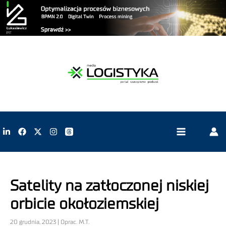
Satelity na zatłoczonej niskiej
orbicie okołoziemskiej
20 grudnia, 2023 | Oprac. M.T.