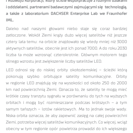
i Rozwoju Korporacji, który ściśle współpracuje z różnymi działami
i oddziałami, partnerami badawczymi zajmującymi się technologią,
a także z laboratorium DACHSER Enterprise Lab we Fraunhofer
IML.
Daleko nad naszymi głowami niebo staje się coraz bardziej
zatłoczone. Wokół Ziemi krąży dużo więcej satelitów niż jeszcze
cztery lata temu: na orbicie znajdowało się wtedy mniej niż 3000
aktywnych satelitów, obecnie jest ich ponad 7000. A do roku 2030
liczba ta może wzrosnąć czterokrotnie. Głównym motorem tego
silnego wzrostu jest zwiększenie liczby satelitów LEO.
LEO odnosi się do niskiej orbity okołoziemskiej – ścieżki którą
pokonują szybko orbitujące satelity komunikacyjne. Orbity
w regionie LEO znajdują się na wysokości od około 250 do 2000
km nad powierzchnią Ziemi. Oznacza to, że satelity te mogą mieć
krótkie czasy tranzytu sygnału w porównaniu do tych na wyższych
orbitach i mogą być rozmieszczane podczas krótszych – a tym
samym tańszych – lotów rakietowych. Ma to jednak swoje wady.
Niska orbita oznacza, że aby zapewnić zasięg na całej powierzchni
Ziemi, potrzeba więcej satelitów komunikacyjnych. Co więcej, wciąż
obecny w tym regionie opór powietrza prowadzi do ich większego