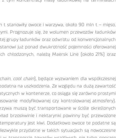
j z tym koncentracji masy ładunkowej na terminalach
 t stanowiły owoce i warzywa, około 90 mln t – mięso,
czymi. Prognozuje się, że wolumen przewozów ładunków
 tej grupy ładunków oraz odwrotu od konwencjonalnych
 stanowi już ponad dwukrotność pojemności oferowanej
ch chłodzonych, należą Maersk Line (około 21%) oraz
chain
,
cool chain
), będące wyzwaniem dla współczesnej
i podatna na uszkodzenia. Ze względu na dużą zawartość
atycznych w kontenerze, co osiąga się zarówno prostymi
tosowanie modyfikowanej czy kontrolowanej atmosfery).
arzywa muszą być transportowane w ściśle określonych
kład brzoskwinie i nektarynki powinny być przewożone
temperatury jest kiwi. Dodatkowo owoce te podatne są
 Niezwykle przydatne w takich sytuacjach są nowoczesne
i w transporcie towarów wrażliwych nie tylko poprzez