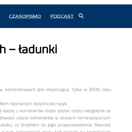
Search
CZASOPISMO
PODCAST
for:
Search Button
 – ładunki
zów kontenerowych jest imponująca. Tylko w 2006 roku
ródłem nieznanych dotychczas ryzyk.
ie każdy z kontenerów może zostać użyty niezgodnie ze
żliwości użycia kontenerów w atakach terrorystycznych
m ataku, co środkiem do jego przeprowadzenia. Również