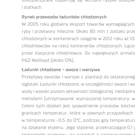
ubezpieczyciele dopatrują się wzrostu ryzyka ubezp
i statkach.
Rynek przewozów ładunków chłodzonych
W 2005 roku globalny eksport towarów wymagających ni
ryby i przetwory mleczne. Około 80 mln t zostało pr
chłodzonych w kontenerach osiągnie w 2012 roku aż 1
chłodniowców na rzecz kontenerów chłodzonych. Łączn
przez klasyczne chłodniowce. Do największych armat
P&O Nedlloyd (około 12%).
Ładunki chłodzone – owoce i warzywa
Przepływy owoców i warzyw z plantacji do ostateczne
logistyki. Ładunki chłodzone, w szczególności owoce i
wody i wysoki poziom aktywności biologicznej, niezbęd
metodami (utrzymywanie wyznaczonej temperatury, wilg
Celem tych działań jest spowolnienie procesów bioch
granicach temperatur, które w pewnych przypadkach b
w temperaturze -0,5 do 0°C, podczas gdy temperatura
na działanie etylenu. Jego stężenie, przekraczające 0
technologie przewozu, na przykład z zastosowaniem k