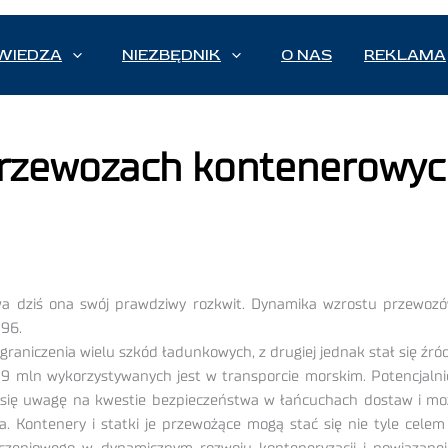
WIEDZA
NIEZBĘDNIK
O NAS
REKLAMA
rzewozach kontenerowych
żywa dziś ona swój prawdziwy rozkwit. Dynamika wzrostu przewo
996.
 ograniczenia wielu szkód ładunkowych, z drugiej jednak stał się ź
9 mln wykorzystywanych jest w transporcie morskim. Potencjaln
 się uwagę na kwestie bezpieczeństwa w łańcuchach dostaw i mo
 Kontenery i statki je przewożące mogą stać się nie tyle cele