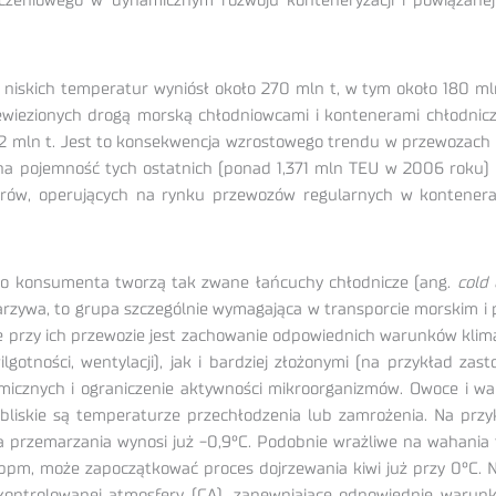
ieczeniowego w dynamicznym rozwoju konteneryzacji i powiązane
skich temperatur wyniósł około 270 mln t, w tym około 180 mln
zewiezionych drogą morską chłodniowcami i kontenerami chłodni
02 mln t. Jest to konsekwencja wzrostowego trendu w przewozach
a pojemność tych ostatnich (ponad 1,371 mln TEU w 2006 roku)
orów, operujących na rynku przewozów regularnych w kontenera
go konsumenta tworzą tak zwane łańcuchy chłodnicze (ang.
cold 
 warzywa, to grupa szczególnie wymagająca w transporcie morskim 
ne przy ich przewozie jest zachowanie odpowiednich warunków klim
otności, wentylacji), jak i bardziej złożonymi (na przykład zas
emicznych i ograniczenie aktywności mikroorganizmów. Owoce i w
liskie są temperaturze przechłodzenia lub zamrożenia. Na przy
 przemarzania wynosi już -0,9°C. Podobnie wrażliwe na wahania 
,1 ppm, może zapoczątkować proces dojrzewania kiwi już przy 0°C.
ontrolowanej atmosfery (CA), zapewniające odpowiednie warunk