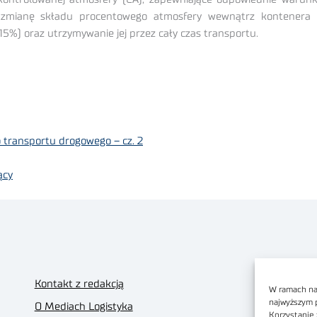
z zmianę składu procentowego atmosfery wewnątrz kontenera (
5%) oraz utrzymywanie jej przez cały czas transportu.
 transportu drogowego – cz. 2
ący
Kontakt z redakcją
W ramach nas
najwyższym 
O Mediach Logistyka
Korzystanie 