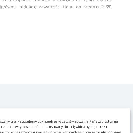
głównie redukcję zawartości tlenu do średnio 2-3%
Polityka prywatności
Dostępność cyfrowa
zej witryny stosujemy pliki cookies w celu świadczenia Państwu usług na
poziomie, w tym w sposób dostosowany do indywidualnych potrzeb.
Regulamin Portalu
z witryny bez zmiany ustawień dotyczących cookies oznacza, że pliki opisane