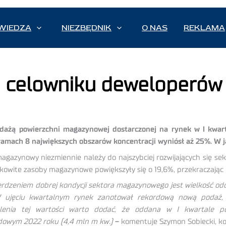
WIEDZA
NIEZBĘDNIK
O NAS
REKLAMA
a celowniku deweloperó
dażą powierzchni magazynowej dostarczonej na rynek w I kwart
ramach 8 największych obszarów koncentracji wyniósł aż 25%. W j
agazynowy niezmiennie należy do najszybciej rozwijających się se
łkowite zasoby magazynowe powiększyły się o 19,6%, przekraczając
erdzeniem dobrej kondycji sektora magazynowego jest wielkość od
 ujęciu kwartalnym rynek zanotował rekordową nową podaż,
lenia tej wartości warto dodać, że oddana w I kwartale po
dowym 2022 roku (4,4 mln m kw.)
–
komentuje Szymon Sobiecki, ko