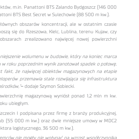
ektów, m.in. Panattoni BTS Zalando Bydgoszcz (146 000
attoni BTS Best Secret w Sulechowie (88 500 m kw.).
ównych obszarów koncentracji, ale w ostatnim czasie
oszą się do Rzeszowa, Kielc, Lublina, terenu Kujaw, czy
bszarach zrealizowano najwięcej nowej powierzchni
mniejszenie wolumenu w budowie, który na koniec marca
u w roku poprzednim wynik zanotował spadek o połowę,
st fakt, że najwięcej obiektów magazynowych na etapie
loperów przemawia stale rozwijająca się infrastruktura
ośrodków,”
–
dodaje Szymon Sobiecki.
owierzchnię magazynową wyniósł ponad 1,2 mln m kw.
roku ubiegłym.
zecin I podpisana przez firmę z branży produkcyjnej,
 Hub (55 000 m kw.) oraz dwie mniejsze umowy w MDC2
ktora logistycznego, 36 500 m kw.).
jemców nie mogły nie wpłynąć na wzrost współczynnika