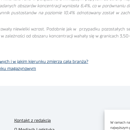
adanych obszarów koncentracji wyniosła 6,4%, co w porównaniu 
czynnik pustostanów na poziomie 10,4% odnotowany został w zac
ały niewielki wzrost. Podobnie jak w przypadku pozostałych sek
w zależności od obszaru koncentracji wahały się w granicach 3,5
wych i w jakim kierunku zmierza cała branża?
rynku magazynowym
Kontakt z redakcją
W ramach nas
najwyższym 
O Mediach Logistyka