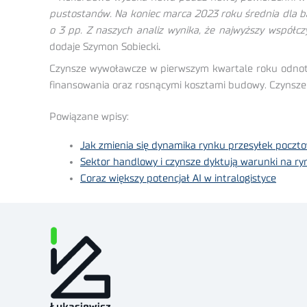
pustostanów. Na koniec marca 2023 roku średnia dla b
o 3 pp. Z naszych analiz wynika, że najwyższy współ
dodaje Szymon Sobiecki
.
Czynsze wywoławcze w pierwszym kwartale roku odnotow
finansowania oraz rosnącymi kosztami budowy. Czynsze 
Powiązane wpisy:
Jak zmienia się dynamika rynku przesyłek poczto
Sektor handlowy i czynsze dyktują warunki na 
Coraz większy potencjał AI w intralogistyce