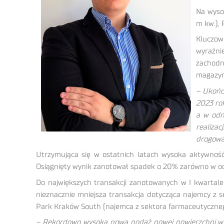
Na wyso
m kw.),
Kluczow
wyraźnie
zachodn
magazyn
– Ukońc
2023 ro
a w odn
realizac
drogowa
Utrzymująca się w ostatnich latach wysoka aktywno
Osiągnięty wynik zanotował spadek o 20% zarówno w odn
Do największych transakcji zanotowanych w I kwartal
nieznacznie mniejsza transakcja dotycząca najemcy 
Park Kraków South (najemca z sektora farmaceutycznego,
– Rekordowo wysoka nowa podaż nowej powierzchni w I