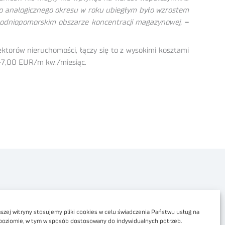
do analogicznego okresu w roku ubiegłym było wzrostem
hodniopomorskim obszarze koncentracji magazynowej,
–
torów nieruchomości, łączy się to z wysokimi kosztami
0-7,00 EUR/m kw./miesiąc.
Polityka prywatności
Dostępność cyfrowa
zej witryny stosujemy pliki cookies w celu świadczenia Państwu usług na
poziomie, w tym w sposób dostosowany do indywidualnych potrzeb.