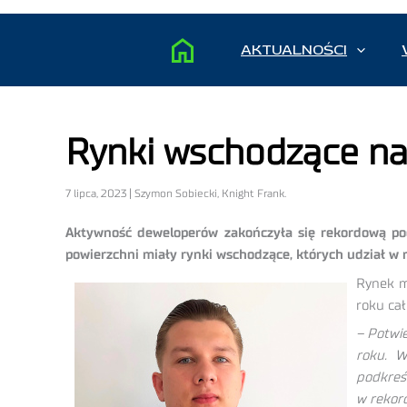
AKTUALNOŚCI
Rynki wschodzące n
7 lipca, 2023 | Szymon Sobiecki, Knight Frank.
Aktywność deweloperów zakończyła się rekordową po
powierzchni miały rynki wschodzące, których udział w 
Rynek m
roku ca
– Potwi
roku. W
podkreś
w rekor