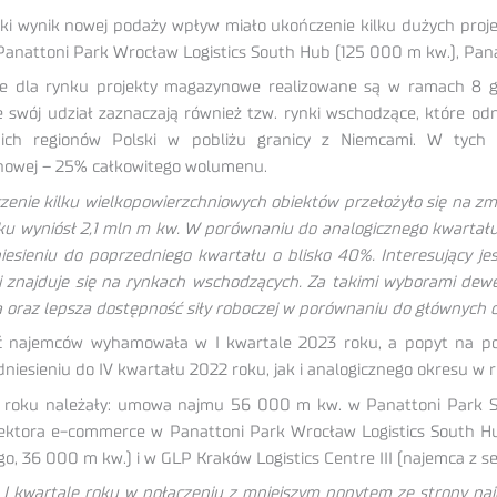
ki wynik nowej podaży wpływ miało ukończenie kilku dużych proj
 Panattoni Park Wrocław Logistics South Hub (125 000 m kw.), Pan
e dla rynku projekty magazynowe realizowane są w ramach 8 gł
 swój udział zaznaczają również tzw. rynki wschodzące, które odn
ich regionów Polski w pobliżu granicy z Niemcami. W tych o
owej – 25% całkowitego wolumenu.
zenie kilku wielkopowierzchniowych obiektów przełożyło się na z
ku wyniósł 2,1 mln m kw. W porównaniu do analogicznego kwartał
iesieniu do poprzedniego kwartału o blisko 40%. Interesujący je
ji znajduje się na rynkach wschodzących. Za takimi wyborami dewe
 oraz lepsza dostępność siły roboczej w porównaniu do głównych 
ść najemców wyhamowała w I kwartale 2023 roku, a popyt na p
iesieniu do IV kwartału 2022 roku, jak i analogicznego okresu w 
e roku należały: umowa najmu 56 000 m kw. w Panattoni Park Szc
z sektora e-commerce w Panattoni Park Wrocław Logistics South
 36 000 m kw.) i w GLP Kraków Logistics Centre III (najemca z se
 kwartale roku w połączeniu z mniejszym popytem ze strony na