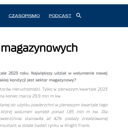
Search
CZASOPISMO
PODCAST
for:
Search Button
w magazynowych
ale 2023 roku. Największy udział w wolumenie nowej
akiej kondycji jest sektor magazynowy?
ktorów nieruchomości. Tylko w pierwszym kwartale 2023
 na koniec marca 29,9 mln m kw.
danej do użytku powierzchni w pierwszym kwartale tego
 której wolumen wyniósł ponad 1,85 mln m kw. Dla
wierzchnia stanowiła aż 42% podaży zrealizowanej
nsultant w dziale badań rynku w Knight Frank.