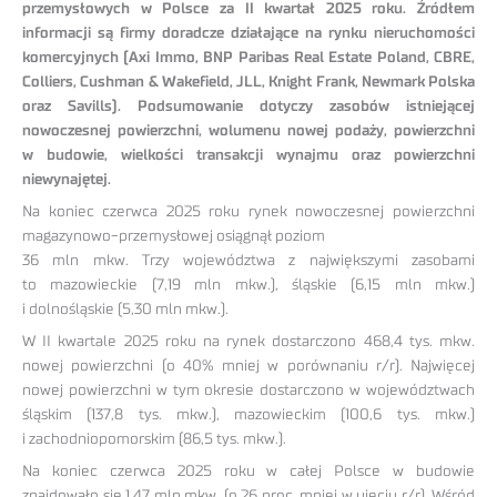
przemysłowych w Polsce za II kwartał 2025 roku. Źródłem
informacji są firmy doradcze działające na rynku nieruchomości
komercyjnych (Axi Immo, BNP Paribas Real Estate Poland, CBRE,
Colliers, Cushman & Wakefield, JLL, Knight Frank, Newmark Polska
oraz Savills). Podsumowanie dotyczy zasobów istniejącej
nowoczesnej powierzchni, wolumenu nowej podaży, powierzchni
w budowie, wielkości transakcji wynajmu oraz powierzchni
niewynajętej.
Na koniec czerwca 2025 roku rynek nowoczesnej powierzchni
magazynowo-przemysłowej osiągnął poziom
36 mln mkw. Trzy województwa z największymi zasobami
to mazowieckie (7,19 mln mkw.), śląskie (6,15 mln mkw.)
i dolnośląskie (5,30 mln mkw.).
W II kwartale 2025 roku na rynek dostarczono 468,4 tys. mkw.
nowej powierzchni (o 40% mniej w porównaniu r/r). Najwięcej
nowej powierzchni w tym okresie dostarczono w województwach
śląskim (137,8 tys. mkw.), mazowieckim (100,6 tys. mkw.)
i zachodniopomorskim (86,5 tys. mkw.).
Na koniec czerwca 2025 roku w całej Polsce w budowie
znajdowało się 1,47 mln mkw. (o 26 proc. mniej w ujęciu r/r). Wśród