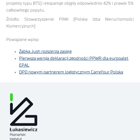
projekty typu BTS) i ekspansje objęły odpowiednio 42% i prawie 5%
całkowitego popytu.
Źródło: Stowarzyszenie PINK (Polska Izba Nieruchomości
Komercyjnych)
Powiązane wpisy:
Żabka Jush rozszerza zasięg
Pierwsza wersja deklaracji zgodności PPWR dla europalet
EPAL
DPD nowym partnerem logistycznym Carrefour Polska