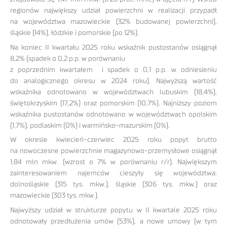
regionów największy udział powierzchni w realizacji przypadł
na województwa mazowieckie (32% budowanej powierzchni),
śląskie (14%), łódzkie i pomorskie (po 12%).
Na koniec II kwartału 2025 roku wskaźnik pustostanów osiągnął
8,2% (spadek o 0,2 p.p. w porównaniu
z poprzednim kwartałem i spadek o 0,1 p.p. w odniesieniu
do analogicznego okresu w 2024 roku). Najwyższą wartość
wskaźnika odnotowano w województwach lubuskim (18,4%),
świętokrzyskim (17,2%) oraz pomorskim (10,7%). Najniższy poziom
wskaźnika pustostanów odnotowano w województwach opolskim
(1,7%), podlaskim (0%) i warmińsko-mazurskim (0%).
W okresie kwiecień-czerwiec 2025 roku popyt brutto
na nowoczesne powierzchnie magazynowo-przemysłowe osiągnął
1,84 mln mkw. (wzrost o 7% w porównaniu r/r). Największym
zainteresowaniem najemców cieszyły się województwa:
dolnośląskie (315 tys. mkw.), śląskie (306 tys. mkw.) oraz
mazowieckie (303 tys. mkw.).
Najwyższy udział w strukturze popytu w II kwartale 2025 roku
odnotowały przedłużenia umów (53%), a nowe umowy (w tym