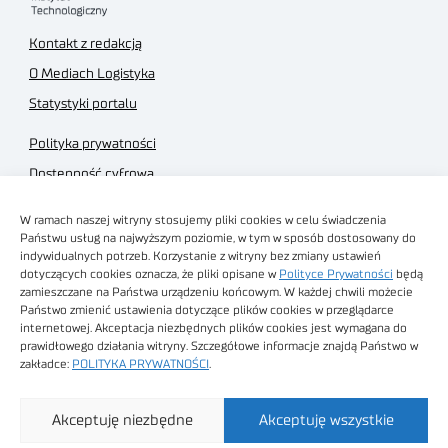
Kontakt z redakcją
O Mediach Logistyka
Statystyki portalu
Polityka prywatności
Dostępność cyfrowa
Regulamin Portalu
W ramach naszej witryny stosujemy pliki cookies w celu świadczenia
Regulamin sklepu
Państwu usług na najwyższym poziomie, w tym w sposób dostosowany do
indywidualnych potrzeb. Korzystanie z witryny bez zmiany ustawień
dotyczących cookies oznacza, że pliki opisane w
Polityce Prywatności
będą
zamieszczane na Państwa urządzeniu końcowym. W każdej chwili możecie
Państwo zmienić ustawienia dotyczące plików cookies w przeglądarce
internetowej. Akceptacja niezbędnych plików cookies jest wymagana do
Obrazy stockowe
prawidłowego działania witryny. Szczegółowe informacje znajdą Państwo w
autorstwa
zakładce:
POLITYKA PRYWATNOŚCI
.
Sieć Badawcza Łukasiewicz - Poznański Instytut
Akceptuję niezbędne
Akceptuję wszystkie
Technologiczny