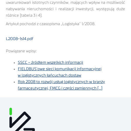
uwarunkowań istotnych czynników, mających wpływ na możliwość
nabywania nieruchomości i realizacji inwestycji, występują duże
różnice (tabela 3 i 4).
Artykuł pochodzi z czasopisma „Logistyka” 1/2008.
L2008-1s14.pdf
Powiązane wpisy:
SSCC – źródłem wszelkich informacji
FIELDBUS’owe sieci komunikacji informacyjnej
w logistycznych łańcuchach dostaw
Rok 2008 to rozwój usług logistycznych w branży
farmaceutycznej, FMCG i części zamiennych […]