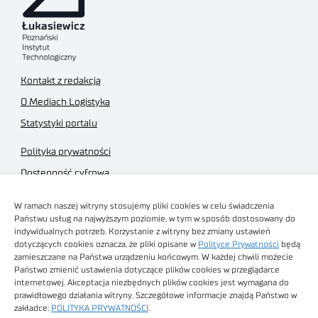
Kontakt z redakcją
O Mediach Logistyka
Statystyki portalu
Polityka prywatności
Dostępność cyfrowa
Regulamin Portalu
W ramach naszej witryny stosujemy pliki cookies w celu świadczenia
Regulamin sklepu
Państwu usług na najwyższym poziomie, w tym w sposób dostosowany do
indywidualnych potrzeb. Korzystanie z witryny bez zmiany ustawień
dotyczących cookies oznacza, że pliki opisane w
Polityce Prywatności
będą
zamieszczane na Państwa urządzeniu końcowym. W każdej chwili możecie
Państwo zmienić ustawienia dotyczące plików cookies w przeglądarce
internetowej. Akceptacja niezbędnych plików cookies jest wymagana do
Obrazy stockowe
prawidłowego działania witryny. Szczegółowe informacje znajdą Państwo w
autorstwa
zakładce:
POLITYKA PRYWATNOŚCI
.