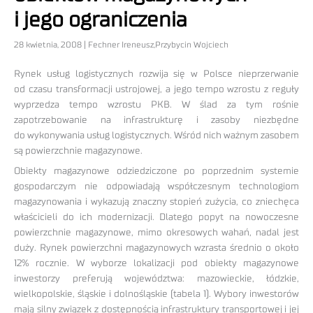
i jego ograniczenia
28 kwietnia, 2008 | Fechner Ireneusz,Przybycin Wojciech
Rynek usług logistycznych rozwija się w Polsce nieprzerwanie
od czasu transformacji ustrojowej, a jego tempo wzrostu z reguły
wyprzedza tempo wzrostu PKB. W ślad za tym rośnie
zapotrzebowanie na infrastrukturę i zasoby niezbędne
do wykonywania usług logistycznych. Wśród nich ważnym zasobem
są powierzchnie magazynowe.
Obiekty magazynowe odziedziczone po poprzednim systemie
gospodarczym nie odpowiadają współczesnym technologiom
magazynowania i wykazują znaczny stopień zużycia, co zniechęca
właścicieli do ich modernizacji. Dlatego popyt na nowoczesne
powierzchnie magazynowe, mimo okresowych wahań, nadal jest
duży. Rynek powierzchni magazynowych wzrasta średnio o około
12% rocznie. W wyborze lokalizacji pod obiekty magazynowe
inwestorzy preferują województwa: mazowieckie, łódzkie,
wielkopolskie, śląskie i dolnośląskie (tabela 1). Wybory inwestorów
mają silny związek z dostępnością infrastruktury transportowej i jej