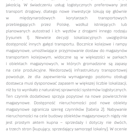
jakością. W świadczeniu usług logistycznych preferowany jest
transport drogowy, dlatego nowe inwestycje lokują się głównie
w międzynarodowych korytarzach transportowych
przebiegających przez Polskę, wzdłuż istniejących lub
planowanych autostrad i ich węzłów z drogami innego rodzaju
(rysunek 1). Niewiele decyzji lokalizacyjnych uwzględnia
dostępność innych gałęzi transportu. Bocznice kolejowe i rampy
magazynowe, umożliwiające przyjmowanie dostaw do magazynów
transportem kolejowym, widoczne są w większości w parkach
i obiektach magazynowych, w których gromadzone są zapasy
na cele produkcyjne. Niedorozwój infrastruktury transportowej
powoduje, że dla zapewnienia wymaganego poziomu obsługi
dostawca musi dysponować zapasem w większej liczbie lokalizacji,
niż by to wynikało z naturalnej sprawności systemów logistycznych.
Ten czynnik dodatkowo sprzyja popytowi na nowe powierzchnie
magazynowe. Dostępność nieruchomości pod nowe obiekty
magazynowe ogranicza szereg czynników (tabela 2). Nabywanie
nieruchomości na cele budowy obiektów magazynowych nigdy nie
jest prostym aktem kupna – sprzedaży i dotyczy nie dwóch,
a trzech stron (kupujący, sprzedający samorząd lokalny). W ocenie