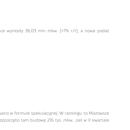
lsce wyniosły 36,03 mln mkw. (+7% r/r), a nowa podaż
owano w formule spekulacyjnej. W rankingu to Mazowsze
ozpoczęto tam budowę 216 tys. mkw., zaś w II kwartale