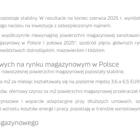
taje stabilny. W rezultacie na koniec czerwca 2025 r. wyniósł 8,
szego nacisku na inwestycje z zabezpieczonym najmem.
y współczynnik niewynajętej powierzchni magazynowej zanotowan
gazynowy w Polsce I połowa 2025”, spośród pięciu głównych ryn
jewództwach dolnośląskim, mazowieckim i łódzkim.
szowych na rynku magazynowym w Polsce
m nowoczesnej powierzchni magazynowej pozostały stabilne.
m2 za miesiąc kształtowały się na poziomie między 3,6 a 6,5 EUR
aków, ofertowy czynsz za m2 powierzchni magazynowej przekraczał 
ynszowe i wsparcie adaptacyjne przy dłuższych umowach, sz
i wzrostu kosztów energii i pracy, pozostają w trendzie wzrostowy
magazynowego