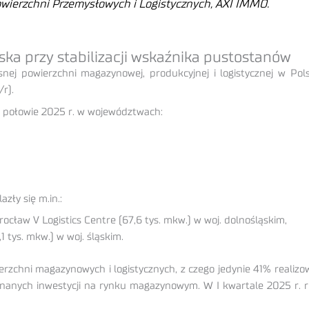
owierzchni Przemysłowych i Logistycznych, AXI IMMO.
ka przy stabilizacji wskaźnika pustostanów
nej powierzchni magazynowej, produkcyjnej i logistycznej w Po
r).
I połowie 2025 r. w województwach:
ły się m.in.:
ocław V Logistics Centre (67,6 tys. mkw.) w woj. dolnośląskim,
 tys. mkw.) w woj. śląskim.
rzchni magazynowych i logistycznych, z czego jedynie 41% realiz
anych inwestycji na rynku magazynowym. W I kwartale 2025 r. r