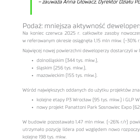
– zauważa Anna Głowacz, Dyrektor Działu P
Podaż: mniejsza aktywność dewelopers
Na koniec czerwca 2025 r. całkowite zasoby nowoczes
w referowanym okresie osiągnęła 1,15 mln mkw. (-30% r/
Najwięcej nowej powierzchni deweloperzy dostarczyli w 
dolnośląskim (344 tys. mkw.),
śląskim (256 tys. mkw.),
mazowieckim (155 tys. mkw.).
Wśród największych oddanych do użytku projektów znalaz
kolejne etapy P3 Wrocław (95 tys. mkw.) i GLP Wr
nowy projekt Panattoni Park Sosnowiec Expo (62,1
W budowie pozostawało 1,47 mln mkw. (-26% r/r) powie
utrzymało pozycję lidera pod względem nowo rozpoczyn
kolejne 198 tys. mkw.