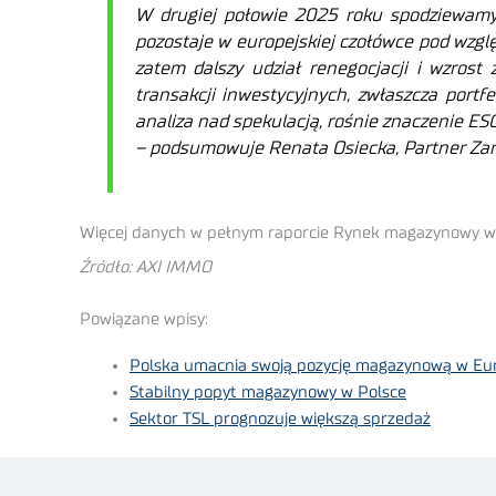
W drugiej połowie 2025 roku spodziewamy s
pozostaje w europejskiej czołówce pod wzgl
zatem dalszy udział renegocjacji i wzros
transakcji inwestycyjnych, zwłaszcza port
analiza nad spekulacją, rośnie znaczenie ES
– podsumowuje Renata Osiecka, Partner Zar
Więcej danych w pełnym raporcie Rynek magazynowy w P
Źródło: AXI IMMO
Powiązane wpisy:
Polska umacnia swoją pozycję magazynową w Eu
Stabilny popyt magazynowy w Polsce
Sektor TSL prognozuje większą sprzedaż