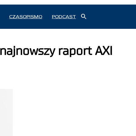
Search
CZASOPISMO
PODCAST
for:
Search Button
najnowszy raport AXI