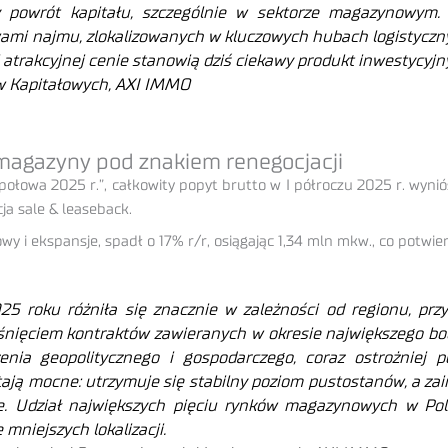
 powrót kapitału, szczególnie w sektorze magazynowym. 
mi najmu, zlokalizowanych w kluczowych hubach logistycznyc
atrakcyjnej cenie stanowią dziś ciekawy produkt inwestycyjn
ów Kapitałowych, AXI IMMO
 magazyny pod znakiem renegocjacji
owa 2025 r.”, całkowity popyt brutto w I półroczu 2025 r. wyniósł
a sale & leaseback.
 i ekspansje, spadł o 17% r/r, osiągając 1,34 mln mkw., co potwie
5 roku różniła się znacznie w zależności od regionu, prz
aśnięciem kontraktów zawieranych w okresie największego b
zenia geopolitycznego i gospodarczego, coraz ostrożniej 
ą mocne: utrzymuje się stabilny poziom pustostanów, a zai
e. Udział największych pięciu rynków magazynowych w Pol
mniejszych lokalizacji.