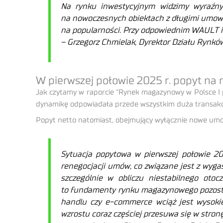
Na rynku inwestycyjnym widzimy wyraźny
na nowoczesnych obiektach z długimi umowa
na popularności. Przy odpowiednim WAULT i 
– Grzegorz Chmielak, Dyrektor Działu Rynk
W pierwszej połowie 2025 r. popyt na
Jak czytamy w raporcie “Rynek magazynowy w Polsce I poł
dynamikę odpowiadała przede wszystkim duża transakcj
Popyt netto natomiast, obejmujący wyłącznie nowe umowy
Sytuacja popytowa w pierwszej połowie 202
renegocjacji umów, co związane jest z wyg
szczególnie w obliczu niestabilnego otoc
to fundamenty rynku magazynowego pozostaj
handlu czy e-commerce wciąż jest wysoki
wzrostu coraz częściej przesuwa się w stronę 