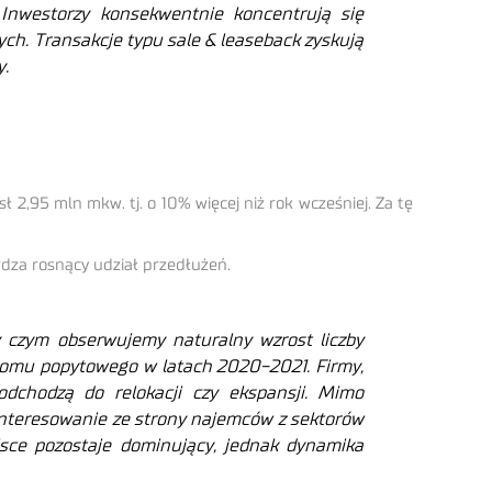
Inwestorzy konsekwentnie koncentrują się
h. Transakcje typu sale & leaseback zyskują
y.
 2,95 mln mkw. tj. o 10% więcej niż rok wcześniej. Za tę
rdza rosnący udział przedłużeń.
y czym obserwujemy naturalny wzrost liczby
oomu popytowego w latach 2020-2021. Firmy,
podchodzą do relokacji czy ekspansji. Mimo
nteresowanie ze strony najemców z sektorów
sce pozostaje dominujący, jednak dynamika