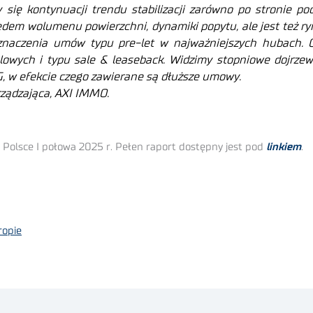
ię kontynuacji trendu stabilizacji zarówno po stronie pod
ędem wolumenu powierzchni, dynamiki popytu, ale jest też ry
t znaczenia umów typu pre-let w najważniejszych hubach. 
felowych i typu sale & leaseback. Widzimy stopniowe dojrz
G, w efekcie czego zawierane są dłuższe umowy.
ządzająca, AXI IMMO.
olsce I połowa 2025 r. Pełen raport dostępny jest pod
linkiem
.
ropie