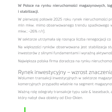
W Polsce na rynku nieruchomości magazynowych, logi
i stabilizacji.
W pierwszej połowie 2025 roku rynek nieruchomości pr
mln mkw. mimo obserwowanego trendu spadkowego w now
mkw.; -26% r/r).
W sektorze utrzymała się rosnąca liczba renegocjacji co
Na większości rynków obserwowana jest stabilizacja s
inwestorów z silnymi fundamentami i wyraźną aktywnoś
Największa polska firma doradcza na rynku nieruchomo
Rynek inwestycyjny – wzrost znaczenia
Wolumen transakcji inwestycyjnych w sektorze magazyn
komercyjnych przypadło właśnie na segment magazyno
Ważną rolę odegrały transakcje typu sale & leaseback, 
który nabył dwa obiekty od Eko-Okien.