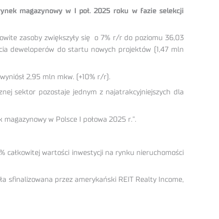
ynek magazynowy w I poł. 2025 roku w fazie selekcji
owite zasoby zwiększyły się o 7% r/r do poziomu 36,03
cia deweloperów do startu nowych projektów (1,47 mln
 wyniósł 2,95 mln mkw. (+10% r/r).
ej sektor pozostaje jednym z najatrakcyjniejszych dla
k magazynowy w Polsce I połowa 2025 r.”.
całkowitej wartości inwestycji na rynku nieruchomości
ała sfinalizowana przez amerykański REIT Realty Income,