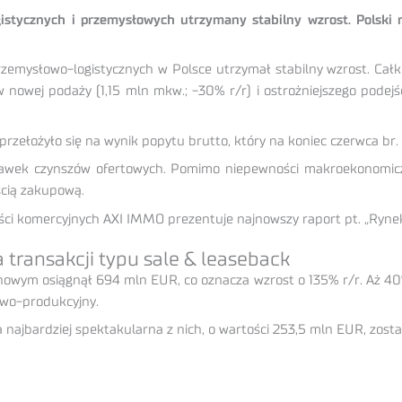
stycznych i przemysłowych utrzymany stabilny wzrost. Polski r
zemysłowo-logistycznych w Polsce utrzymał stabilny wzrost. Całk
ej podaży (1,15 mln mkw.; -30% r/r) i ostrożniejszego podejś
 przełożyło się na wynik popytu brutto, który na koniec czerwca br.
tawek czynszów ofertowych. Pomimo niepewności makroekonomiczn
cią zakupową.
ści komercyjnych AXI IMMO prezentuje najnowszy raport pt. „Ryne
 transakcji typu sale & leaseback
owym osiągnął 694 mln EUR, co oznacza wzrost o 135% r/r. Aż 40% 
wo-produkcyjny.
a najbardziej spektakularna z nich, o wartości 253,5 mln EUR, zost