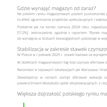
Gdzie wynająć magazyn od zaraz?
Na polskim rynku magazynowym poziom pustostanów pozos
to efekt ograniczania projektów spekulacyjnych i więk
Podobnie jak na koniec czerwca 2024 roku, najwyższ
(17,2%). Jednocześnie, zgodnie z raportem “Rynek ma
do wynajęcia w liczbach bezwzględnych pozostaje w wo
Stabilizacja w zakresie stawek czyn
W Polsce w I połowie 2025 r. stawki bazowe za wynaje
W obiektach magazynowych big-box czynsze ofertowe za 
Natomiast w topowych lokalizacjach jak Warszawa i Kr
Deweloperzy w ramach zachęt oferowali wakacje cz
powierzchniami.Wysokości opłat eksploatacyjnych, z racj
Większa dojrzałość polskiego rynku 