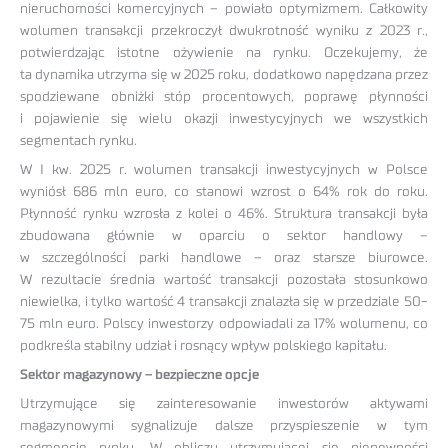
nieruchomości komercyjnych – powiało optymizmem. Całkowity
wolumen transakcji przekroczył dwukrotność wyniku z 2023 r.,
potwierdzając istotne ożywienie na rynku. Oczekujemy, że
ta dynamika utrzyma się w 2025 roku, dodatkowo napędzana przez
spodziewane obniżki stóp procentowych, poprawę płynności
i pojawienie się wielu okazji inwestycyjnych we wszystkich
segmentach rynku.
W I kw. 2025 r. wolumen transakcji inwestycyjnych w Polsce
wyniósł 686 mln euro, co stanowi wzrost o 64% rok do roku.
Płynność rynku wzrosła z kolei o 46%. Struktura transakcji była
zbudowana głównie w oparciu o sektor handlowy –
w szczególności parki handlowe – oraz starsze biurowce.
W rezultacie średnia wartość transakcji pozostała stosunkowo
niewielka, i tylko wartość 4 transakcji znalazła się w przedziale 50-
75 mln euro. Polscy inwestorzy odpowiadali za 17% wolumenu, co
podkreśla stabilny udział i rosnący wpływ polskiego kapitału.
Sektor magazynowy – bezpieczne opcje
Utrzymujące się zainteresowanie inwestorów aktywami
magazynowymi sygnalizuje dalsze przyspieszenie w tym
segmencie rynku. W obliczu utrzymującej się niepewności