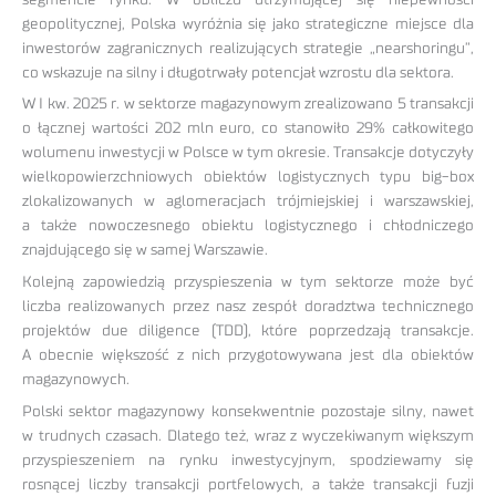
geopolitycznej, Polska wyróżnia się jako strategiczne miejsce dla
inwestorów zagranicznych realizujących strategie „nearshoringu”,
co wskazuje na silny i długotrwały potencjał wzrostu dla sektora.
W I kw. 2025 r. w sektorze magazynowym zrealizowano 5 transakcji
o łącznej wartości 202 mln euro, co stanowiło 29% całkowitego
wolumenu inwestycji w Polsce w tym okresie. Transakcje dotyczyły
wielkopowierzchniowych obiektów logistycznych typu big-box
zlokalizowanych w aglomeracjach trójmiejskiej i warszawskiej,
a także nowoczesnego obiektu logistycznego i chłodniczego
znajdującego się w samej Warszawie.
Kolejną zapowiedzią przyspieszenia w tym sektorze może być
liczba realizowanych przez nasz zespół doradztwa technicznego
projektów due diligence (TDD), które poprzedzają transakcje.
A obecnie większość z nich przygotowywana jest dla obiektów
magazynowych.
Polski sektor magazynowy konsekwentnie pozostaje silny, nawet
w trudnych czasach. Dlatego też, wraz z wyczekiwanym większym
przyspieszeniem na rynku inwestycyjnym, spodziewamy się
rosnącej liczby transakcji portfelowych, a także transakcji fuzji