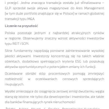
i przejęć. Jedna znacząca transakcja została już sfinalizowana –
GLP sprzedał swoje aktywa magazynowe do Ares Management
(w tym duże portfolio znajdujące się w Polsce) w ramach globalnej
transakcji typu M&A.
Liczenie na przyszłość
Polska pozostaje jednym z najbardziej atrakcyjnych rynków
w regionie. Obserwujemy znaczny wzrost aktywności inwestorów
typu REIT i SCPI.
Silne fundamenty napędzają ponowne zainteresowanie wysokiej
jakości aktywami. Inwestorzy koncentrują się na takich właśnie
obiektach, dodatkowo spełniających kryteria ESG lub poszukują
aktywów oportunistycznych z potencjałem zmiany ich funkcji.
Oczekiwane obniżki stóp procentowych pomogą zmniejszyć
rozbieżność w oczekiwaniach cenowych sprzedających
i kupujących.
Wysiłki zmierzające do osiągnięcia zerowej emisji dwutlenku węgla
staną się istotne nie tylko dla deweloperów i inwestorów, ale także
dla banków finansujących rynek nieruchomości