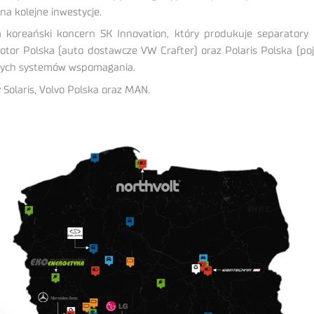
na kolejne inwestycje.
reański koncern SK Innovation, który produkuje separatory do 
r Polska (auto dostawcze VW Crafter) oraz Polaris Polska (poj
nych systemów wspomagania.
Solaris, Volvo Polska oraz MAN.