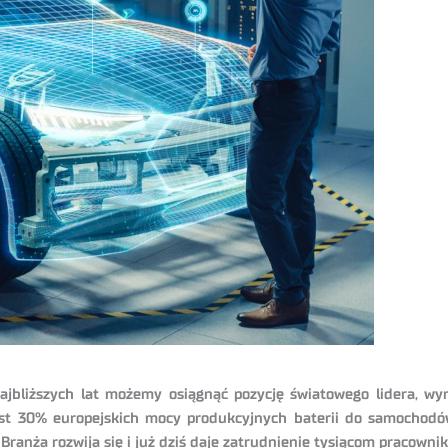
ajbliższych lat możemy osiągnąć pozycję światowego lidera, wyn
jest 30% europejskich mocy produkcyjnych baterii do samochodów
ranża rozwija się i już dziś daje zatrudnienie tysiącom pracowni