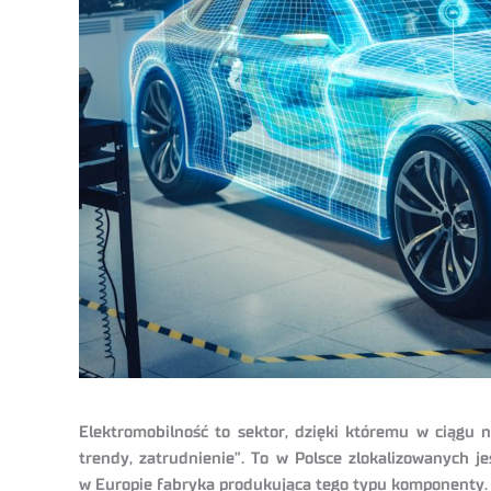
Elektromobilność to sektor, dzięki któremu w ciągu n
trendy, zatrudnienie”. To w Polsce zlokalizowanych 
w Europie fabryka produkująca tego typu komponenty. B