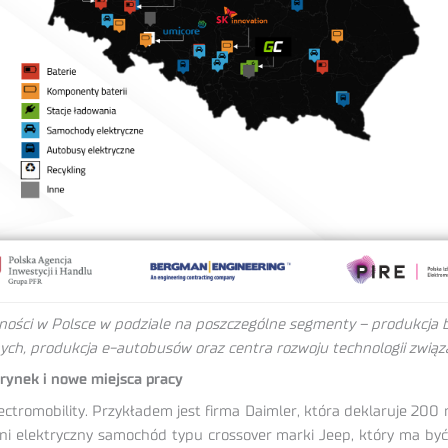
lności w Polsce w podziale na poszczególne segmenty – produkcja 
ych, produkcja e-autobusów oraz centra rozwoju technologii związ
 rynek i nowe miejsca pracy
ctromobility. Przykładem jest firma Daimler, która deklaruje 200
 pełni elektryczny samochód typu crossover marki Jeep, który ma 