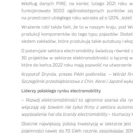
Według danych PIRE, na koniec lutego 2021 roku w P
funkcjonowało 3000 ogólnodostępnych punktów szy
na przestrzeni ubiegłego roku wzrosła aż o 120%. Jeżel
Wrażenie robi także fakt, że to w naszym kraju, pod W
produkcji komponentów do tego typu pojazdów. Dodatko
siedem zakładów, które produkują takie autobusy i eksp
O potencjale sektora electromobility świadczą również 
30 projektów w sektorze elektromobilności o łącznej wa
które do końca 2022 roku mają pozwolić na utworzenie 
Krzysztof Drynda, prezes PAIH podkreśla:
– Wśród fir
Szczególnie przedsiębiorstwa z Chin, Korei i Japonii wy
Liderzy polskiego rynku electromobility
–
Rozwój elektromobilności to ogromna szansa dla ry
włączają się bowiem nie tylko firmy z sektora autom
wyposażenia hal dla branży electromobility
– tłumaczy K
Obecnie największą polską inwestycją w sektorze jest
pojemności nawet do 70 GWh rocznie, zaspokajając 30%