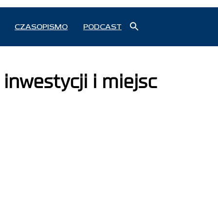
Search
CZASOPISMO
PODCAST
for:
Search Button
inwestycji i miejsc