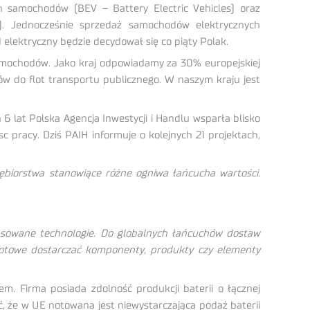
h samochodów (BEV – Battery Electric Vehicles) oraz
. Jednocześnie sprzedaż samochodów elektrycznych
elektryczny będzie decydował się co piąty Polak.
 samochodów. Jako kraj odpowiadamy za 30% europejskiej
w do flot transportu publicznego. W naszym kraju jest
6 lat Polska Agencja Inwestycji i Handlu wsparła blisko
c pracy. Dziś PAIH informuje o kolejnych 21 projektach,
iębiorstwa stanowiące różne ogniwa łańcucha wartości.
ansowane technologie. Do globalnych łańcuchów dostaw
 gotowe dostarczać komponenty, produkty czy elementy
m. Firma posiada zdolność produkcji baterii o łącznej
 że w UE notowana jest niewystarczająca podaż baterii