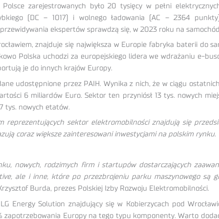
olsce zarejestrowanych było 20 tysięcy w pełni elektrycznyc
bkiego (DC – 1017) i wolnego ładowania (AC – 2364 punkty)
i przewidywania ekspertów sprawdzą się, w 2023 roku na samochód 
rocławiem, znajduje się największa w Europie fabryka baterii do
wo Polska uchodzi za europejskiego lidera we wdrażaniu e-busó
ortują je do innych krajów Europy.
dane udostępnione przez PAIH. Wynika z nich, że w ciągu ostatnich 
rtości 6 miliardów Euro. Sektor ten przyniósł 13 tys. nowych miejs
7 tys. nowych etatów.
m reprezentujących sektor elektromobilności znajdują się przeds
kazują coraz większe zainteresowani inwestycjami na polskim rynku
.
nku, nowych, rodzimych firm i startupów dostarczających zaaw
otive, ale i inne, które po przezbrojeniu parku maszynowego są
rzysztof Burda, prezes Polskiej Izby Rozwoju Elektromobilności.
 LG Energy Solution znajdujący się w Kobierzycach pod Wrocławie
 zapotrzebowania Europy na tego typu komponenty. Warto dodać,