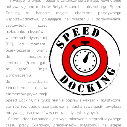
Trwające 10 tygodni badanie zakończy się 29 maja. Równolegle
odbywa się ono m. in. w Belgii, Holandii i Luksemburgu. Speed
Docking to badanie mające charakter pozytywnego
współzawodnictwa, polegające na
mierzeniu i porównywaniu
całkowitego czasu
rozładunku ciężarówek
w centrach dystrybucji
(DC) od momentu
przekroczenia bramy
do opuszczenia
centrum (from gate
to gate). Dzięki
wprowadzeniu
do zarządzania
łańcuchem dostaw
elementów grywalizacji,
Speed Docking nie tylko realnie poprawia wskaźniki logistyczne,
ale również buduje zaangażowanie, ducha rywalizacji i zwiększa
motywację pracowników w centrach dystrybucyjnych.
Celem udziału w badaniu jest wyeliminowanie nieproduktywnego
czasu pracy (kierowcy, pracowników magazynu) na etapie