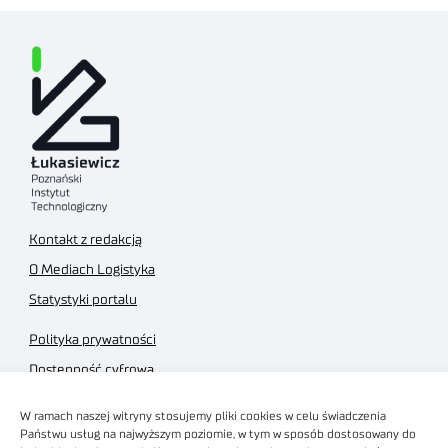
Kontakt z redakcją
O Mediach Logistyka
Statystyki portalu
Polityka prywatności
Dostępność cyfrowa
Regulamin Portalu
W ramach naszej witryny stosujemy pliki cookies w celu świadczenia
Regulamin sklepu
Państwu usług na najwyższym poziomie, w tym w sposób dostosowany do