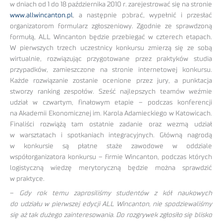
w dniach od 1 do 18 października 2010 r. zarejestrować się na stronie
www.allwincanton.pl
, a następnie pobrać, wypełnić i przesłać
organizatorom formularz zgłoszeniowy. Zgodnie ze sprawdzoną
formułą, ALL Wincanton będzie przebiegać w czterech etapach.
W pierwszych trzech uczestnicy konkursu zmierzą się ze sobą
wirtualnie, rozwiązując przygotowane przez praktyków studia
przypadków, zamieszczone na stronie internetowej konkursu.
Każde rozwiązanie zostanie ocenione przez jury, a punktacja
stworzy ranking zespołów. Sześć najlepszych teamów weźmie
udział w czwartym, finałowym etapie – podczas konferencji
na Akademii Ekonomicznej im. Karola Adamieckiego w Katowicach.
Finaliści rozwiążą tam ostatnie zadanie oraz wezmą udział
w warsztatach i spotkaniach integracyjnych. Główną nagrodą
w konkursie są płatne staże zawodowe w oddziale
współorganizatora konkursu – firmie Wincanton, podczas których
logistyczną wiedzę merytoryczną będzie można sprawdzić
w praktyce.
–
Gdy rok temu zaprosiliśmy studentów z kół naukowych
do udziału w pierwszej edycji ALL Wincanton, nie spodziewaliśmy
się aż tak dużego zainteresowania. Do rozgrywek zgłosiło się blisko