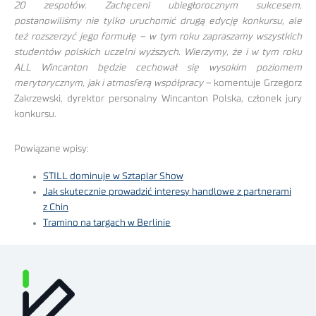
20 zespołów. Zachęceni ubiegłorocznym sukcesem,
postanowiliśmy nie tylko uruchomić drugą edycję konkursu, ale
też rozszerzyć jego formułę – w tym roku zapraszamy wszystkich
studentów polskich uczelni wyższych. Wierzymy, że i w tym roku
ALL Wincanton będzie cechował się wysokim poziomem
merytorycznym, jak i atmosferą współpracy
– komentuje Grzegorz
Zakrzewski, dyrektor personalny Wincanton Polska, członek jury
konkursu.
Powiązane wpisy:
STILL dominuje w Sztaplar Show
Jak skutecznie prowadzić interesy handlowe z partnerami
z Chin
Tramino na targach w Berlinie