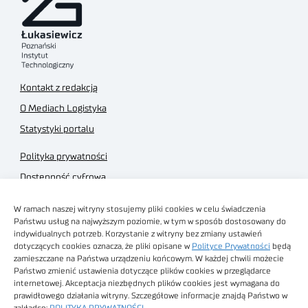
Kontakt z redakcją
O Mediach Logistyka
Statystyki portalu
Polityka prywatności
Dostępność cyfrowa
Regulamin Portalu
W ramach naszej witryny stosujemy pliki cookies w celu świadczenia
Regulamin sklepu
Państwu usług na najwyższym poziomie, w tym w sposób dostosowany do
indywidualnych potrzeb. Korzystanie z witryny bez zmiany ustawień
dotyczących cookies oznacza, że pliki opisane w
Polityce Prywatności
będą
zamieszczane na Państwa urządzeniu końcowym. W każdej chwili możecie
Państwo zmienić ustawienia dotyczące plików cookies w przeglądarce
internetowej. Akceptacja niezbędnych plików cookies jest wymagana do
Obrazy stockowe
prawidłowego działania witryny. Szczegółowe informacje znajdą Państwo w
autorstwa