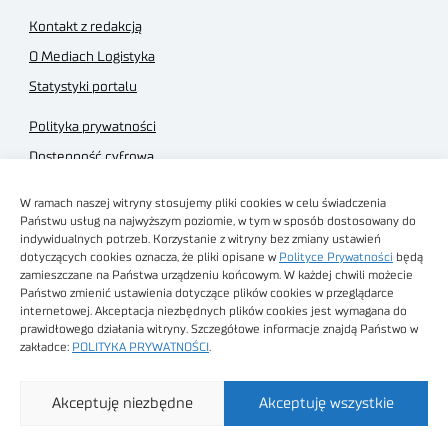
Kontakt z redakcją
O Mediach Logistyka
Statystyki portalu
Polityka prywatności
Dostępność cyfrowa
Regulamin Portalu
W ramach naszej witryny stosujemy pliki cookies w celu świadczenia
Regulamin sklepu
Państwu usług na najwyższym poziomie, w tym w sposób dostosowany do
indywidualnych potrzeb. Korzystanie z witryny bez zmiany ustawień
dotyczących cookies oznacza, że pliki opisane w
Polityce Prywatności
będą
zamieszczane na Państwa urządzeniu końcowym. W każdej chwili możecie
Państwo zmienić ustawienia dotyczące plików cookies w przeglądarce
internetowej. Akceptacja niezbędnych plików cookies jest wymagana do
Obrazy stockowe
prawidłowego działania witryny. Szczegółowe informacje znajdą Państwo w
autorstwa
zakładce:
POLITYKA PRYWATNOŚCI
.
Sieć Badawcza Łukasiewicz - Poznański Instytut
Akceptuję niezbędne
Akceptuję wszystkie
Technologiczny