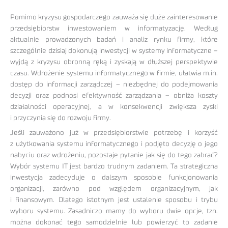
Pomimo kryzysu gospodarczego zauważa się duże zainteresowanie
przedsiębiorstw inwestowaniem w informatyzację. Według
aktualnie prowadzonych badań i analiz rynku firmy, które
szczególnie dzisiaj dokonują inwestycji w systemy informatyczne –
wyjdą z kryzysu obronną ręką i zyskają w dłuższej perspektywie
czasu. Wdrożenie systemu informatycznego w firmie, ułatwia m.in.
dostęp do informacji zarządczej – niezbędnej do podejmowania
decyzji oraz podnosi efektywność zarządzania – obniża koszty
działalności operacyjnej, a w konsekwencji zwiększa zyski
i przyczynia się do rozwoju firmy.
Jeśli zauważono już w przedsiębiorstwie potrzebę i korzyść
z użytkowania systemu informatycznego i podjęto decyzję o jego
nabyciu oraz wdrożeniu, pozostaje pytanie jak się do tego zabrać?
Wybór systemu IT jest bardzo trudnym zadaniem. Ta strategiczna
inwestycja zadecyduje o dalszym sposobie funkcjonowania
organizacji, zarówno pod względem organizacyjnym, jak
i finansowym. Dlatego istotnym jest ustalenie sposobu i trybu
wyboru systemu. Zasadniczo mamy do wyboru dwie opcje, tzn.
można dokonać tego samodzielnie lub powierzyć to zadanie