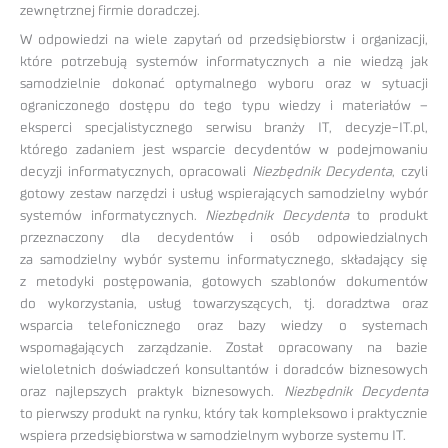
zewnętrznej firmie doradczej.
W odpowiedzi na wiele zapytań od przedsiębiorstw i organizacji,
które potrzebują systemów informatycznych a nie wiedzą jak
samodzielnie dokonać optymalnego wyboru oraz w sytuacji
ograniczonego dostępu do tego typu wiedzy i materiałów –
eksperci specjalistycznego serwisu branży IT, decyzje-IT.pl,
którego zadaniem jest wsparcie decydentów w podejmowaniu
decyzji informatycznych, opracowali
Niezbędnik Decydenta
, czyli
gotowy zestaw narzędzi i usług wspierających samodzielny wybór
systemów informatycznych.
Niezbędnik Decydenta
to produkt
przeznaczony dla decydentów i osób odpowiedzialnych
za samodzielny wybór systemu informatycznego, składający się
z metodyki postępowania, gotowych szablonów dokumentów
do wykorzystania, usług towarzyszących, tj. doradztwa oraz
wsparcia telefonicznego oraz bazy wiedzy o systemach
wspomagających zarządzanie. Został opracowany na bazie
wieloletnich doświadczeń konsultantów i doradców biznesowych
oraz najlepszych praktyk biznesowych.
Niezbędnik Decydenta
to pierwszy produkt na rynku, który tak kompleksowo i praktycznie
wspiera przedsiębiorstwa w samodzielnym wyborze systemu IT.