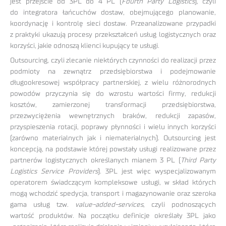
jest przejście od 3PL do 4 PL (
Fourth Party Logistics
), czyli
do integratora łańcuchów dostaw, obejmującego planowanie,
koordynację i kontrolę sieci dostaw. Przeanalizowane przypadki
z praktyki ukazują procesy przekształceń usług logistycznych oraz
korzyści, jakie odnoszą klienci kupujący te usługi.
Outsourcing, czyli zlecanie niektórych czynności do realizacji przez
podmioty na zewnątrz przedsiębiorstwa i podejmowanie
długookresowej współpracy partnerskiej, z wielu różnorodnych
powodów przyczynia się do wzrostu wartości firmy, redukcji
kosztów, zamierzonej transformacji przedsiębiorstwa,
przezwyciężenia wewnętrznych braków, redukcji zapasów,
przyspieszenia rotacji, poprawy płynności i wielu innych korzyści
(zarówno materialnych jak i niematerialnych). Outsourcing jest
koncepcją, na podstawie której powstały usługi realizowane przez
partnerów logistycznych określanych mianem 3 PL (
Third Party
Logistics Service Providers
). 3PL jest więc wyspecjalizowanym
operatorem świadczącym kompleksowe usługi, w skład których
mogą wchodzić spedycja, transport i magazynowanie oraz szeroka
gama usług tzw.
value-added-services
, czyli podnoszących
wartość produktów. Na początku definicje określały 3PL jako