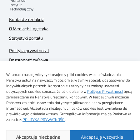
Kontakt z redakcją
O Mediach Logistyka
Statystyki portalu
Polityka prywatności
Dostępność cyfrowa
Regulamin Portalu
W ramach naszej witryny stosujemy pliki cookies w celu świadczenia
Regulamin sklepu
Państwu usług na najwyższym poziomie, w tym w sposób dostosowany do
indywidualnych potrzeb. Korzystanie z witryny bez zmiany ustawień
dotyczących cookies oznacza, że pliki opisane w
Polityce Prywatności
będą
zamieszczane na Państwa urządzeniu końcowym. W każdej chwili możecie
Państwo zmienić ustawienia dotyczące plików cookies w przeglądarce
internetowej. Akceptacja niezbędnych plików cookies jest wymagana do
Obrazy stockowe
prawidłowego działania witryny. Szczegółowe informacje znajdą Państwo w
autorstwa
zakładce:
POLITYKA PRYWATNOŚCI
.
Sieć Badawcza Łukasiewicz - Poznański Instytut
Akceptuję niezbędne
Akceptuję wszystkie
Technologiczny