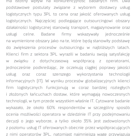
ma istotny wpływ na konkurencyjność badanych firm. Dwa
podstawowe postulaty związane z wyborem dostawcy usług
logistycznych typu 3PL to cena oraz jakość oferowanych usług
logistycznych. Najczęściej podlegające outsourcingowi obszary
działalności logistycznej stanowią: transport, magazynowanie oraz
usługi celne. Badane firmy wskazywały jednocześnie
na wymienione obszary jako na te, które będą stanowiły podstawę
do zwiększenia procesów outsourcingu w najbliższych latach.
Klienci firm z sektora 3PL wyrazili w badaniu swoją satysfakcję
w związku z dotychczasową współpracą z operatorami,
jednocześnie podkreślając, że oczekują ciągłej poprawy jakości
usług oraz coraz szerszego wykorzystania technologii
informacyjnych (IT). W wyniku procesów globalizacyjnych klienci
firm logistycznych funkcjonują w coraz bardziej rozległych
i złożonych łańcuchach dostaw, które wymagają nowoczesnych
technologii, w tym przede wszystkim właśnie IT. Cytowane badanie
wykazało, że około 60% respondentów w szczególny sposób
ocenia możliwości operatora w dziedzinie IT przy podejmowaniu
decyzji o jego wyborze, a tylko około 35% jest zadowolonych
z poziomu usług IT oferowanych obecnie przez współpracujących
z nimi operatorów 3PL, natomiast najmniejszą wagę przywiązują