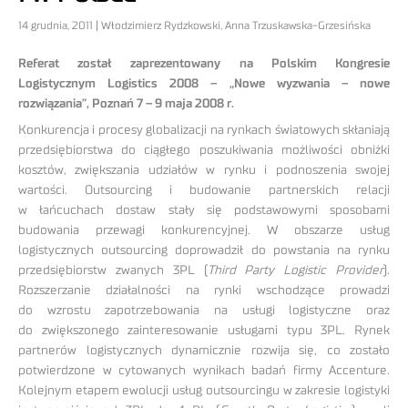
14 grudnia, 2011 | Włodzimierz Rydzkowski, Anna Trzuskawska-Grzesińska
Referat został zaprezentowany na Polskim Kongresie
Logistycznym Logistics 2008 – „Nowe wyzwania – nowe
rozwiązania”, Poznań 7 – 9 maja 2008 r.
Konkurencja i procesy globalizacji na rynkach światowych skłaniają
przedsiębiorstwa do ciągłego poszukiwania możliwości obniżki
kosztów, zwiększania udziałów w rynku i podnoszenia swojej
wartości. Outsourcing i budowanie partnerskich relacji
w łańcuchach dostaw stały się podstawowymi sposobami
budowania przewagi konkurencyjnej. W obszarze usług
logistycznych outsourcing doprowadził do powstania na rynku
przedsiębiorstw zwanych 3PL (
Third Party Logistic Provider
).
Rozszerzanie działalności na rynki wschodzące prowadzi
do wzrostu zapotrzebowania na usługi logistyczne oraz
do zwiększonego zainteresowanie usługami typu 3PL. Rynek
partnerów logistycznych dynamicznie rozwija się, co zostało
potwierdzone w cytowanych wynikach badań firmy Accenture.
Kolejnym etapem ewolucji usług outsourcingu w zakresie logistyki