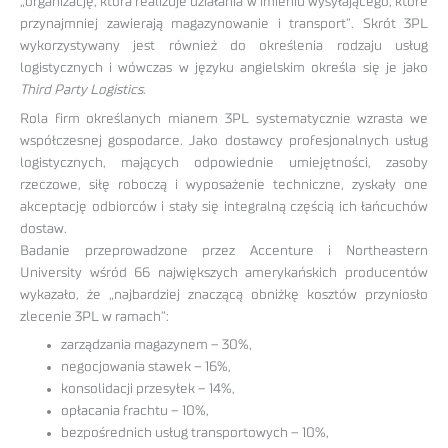
„organizację, która realizuje działania w imieniu wysyłającego, które
przynajmniej zawierają magazynowanie i transport”. Skrót 3PL
wykorzystywany jest również do określenia rodzaju usług
logistycznych i wówczas w języku angielskim określa się je jako
Third Party Logistics
.
Rola firm określanych mianem 3PL systematycznie wzrasta we
współczesnej gospodarce. Jako dostawcy profesjonalnych usług
logistycznych, mających odpowiednie umiejętności, zasoby
rzeczowe, siłę roboczą i wyposażenie techniczne, zyskały one
akceptację odbiorców i stały się integralną częścią ich łańcuchów
dostaw.
Badanie przeprowadzone przez Accenture i Northeastern
University wśród 66 największych amerykańskich producentów
wykazało, że „najbardziej znaczącą obniżkę kosztów przyniosło
zlecenie 3PL w ramach”:
zarządzania magazynem – 30%,
negocjowania stawek – 16%,
konsolidacji przesyłek – 14%,
opłacania frachtu – 10%,
bezpośrednich usług transportowych – 10%,