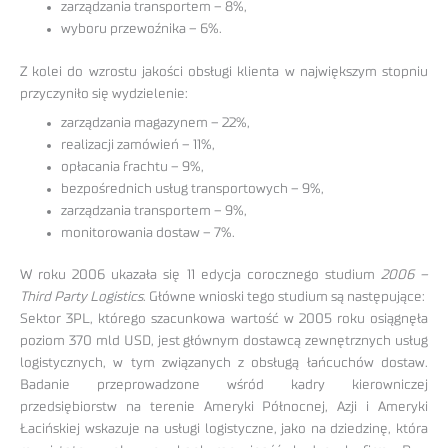
zarządzania transportem – 8%,
wyboru przewoźnika – 6%.
Z kolei do wzrostu jakości obsługi klienta w największym stopniu
przyczyniło się wydzielenie:
zarządzania magazynem – 22%,
realizacji zamówień – 11%,
opłacania frachtu – 9%,
bezpośrednich usług transportowych – 9%,
zarządzania transportem – 9%,
monitorowania dostaw – 7%.
W roku 2006 ukazała się 11 edycja corocznego studium
2006 –
Third Party Logistics
. Główne wnioski tego studium są następujące:
Sektor 3PL, którego szacunkowa wartość w 2005 roku osiągnęła
poziom 370 mld USD, jest głównym dostawcą zewnętrznych usług
logistycznych, w tym związanych z obsługą łańcuchów dostaw.
Badanie przeprowadzone wśród kadry kierowniczej
przedsiębiorstw na terenie Ameryki Północnej, Azji i Ameryki
Łacińskiej wskazuje na usługi logistyczne, jako na dziedzinę, która