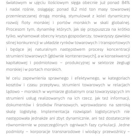
światowym w ujęciu ilościowym sięga obecnie już ponad 84%
i nadal rośnie, osiągając ponad 8,2 mld ton masy towarowej
przemieszczanej drogą morską, stymulował z kolei dynamiczny
rozwój floty morskiej i portów morskich w skali globalnej.
Procesom tym, dynamikę których, jak się przypuszcza na krótko
tylko, wyhamował obecny kryzys gospodarczy, towarzyszy zjawisko
silnej konkurencji w układzie rynków towarowych i transportowych
i będące jej naturalnym następstwem procesy koncentracji
strumieni towarowych (głównie kontenerowych), a w konsekwencji
kapitałowej i podmiotowo – produkcyjnej w sektorze żeglugi
morskiej i w portach morskich.
W celu zapewnienia sprawnego i efektywnego, w kategoriach
kosztów i czasu przepływu, strumieni towarowych w relacjach
lądowo – morskich w wymiarze globalnym oraz towarzyszących im
strumieni usług realizowanych na ich rzecz, jak też informacji,
dokumentów i środków finansowych, wprowadzano na szeroką
skalę logistykę. Implementacja rozwiązań logistycznych nie
następowała jednakże ani zbyt dynamicznie, ani też dostatecznie
równomiernie w poszczególnych ogniwach fazy cyrkulacji. Jedne
podmioty – korporacje transnarodowe i wiodący przewoźnicy –