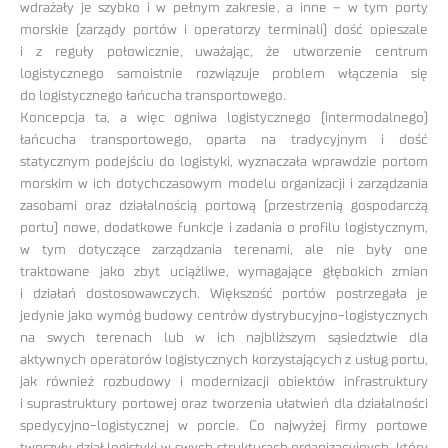
wdrażały je szybko i w pełnym zakresie, a inne – w tym porty
morskie (zarządy portów i operatorzy terminali) dość opieszale
i z reguły połowicznie, uważając, że utworzenie centrum
logistycznego samoistnie rozwiązuje problem włączenia się
do logistycznego łańcucha transportowego.
Koncepcja ta, a więc ogniwa logistycznego (intermodalnego)
łańcucha transportowego, oparta na tradycyjnym i dość
statycznym podejściu do logistyki, wyznaczała wprawdzie portom
morskim w ich dotychczasowym modelu organizacji i zarządzania
zasobami oraz działalnością portową (przestrzenią gospodarczą
portu) nowe, dodatkowe funkcje i zadania o profilu logistycznym,
w tym dotyczące zarządzania terenami, ale nie były one
traktowane jako zbyt uciążliwe, wymagające głębokich zmian
i działań dostosowawczych. Większość portów postrzegała je
jedynie jako wymóg budowy centrów dystrybucyjno-logistycznych
na swych terenach lub w ich najbliższym sąsiedztwie dla
aktywnych operatorów logistycznych korzystających z usług portu,
jak również rozbudowy i modernizacji obiektów infrastruktury
i suprastruktury portowej oraz tworzenia ułatwień dla działalności
spedycyjno-logistycznej w porcie. Co najwyżej firmy portowe
tworzyły dział logistyki w swych strukturach organizacyjnych, który