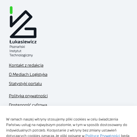
Kontakt z redakcją
O Mediach Logistyka
Statystyki portalu
Polityka prywatności
Dostępność cyfrowa
Regulamin Portalu
W ramach naszej witryny stosujemy pliki cookies w celu świadczenia
Regulamin sklepu
Państwu usług na najwyższym poziomie, w tym w sposób dostosowany do
indywidualnych potrzeb. Korzystanie z witryny bez zmiany ustawień
dotyczących cookies oznacza, że pliki opisane w
Polityce Prywatności
będą