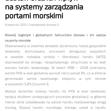
na systemy zarządzania
portami morskimi
8 kwietnia, 2010 | Grzelakowski Andrzej S.
Rozwój logistyki i globalnych łańcuchów dostaw i ich wpływ
na porty morskie
Obserwowany w ostatniej dekadzie dynamiczny rozwój gospodarki
światowej, stymulowany procesami deregulacji wszystkich
w zasadzie rodzajów rynków i liberalizacji handlu (WTO),
doprowadził do silnego, niespotykanego dotychczas w tej skali
wzrostu handlu światowego. W latach 1998 – 2008 przeciętny
wzrost PKB w skali globalnej wynosił nieco ponad 3%, co w efekcie
generowało wzrost światowego eksportu w tym okresie
w wysokości 5,8% (rysunek 1).
Wyższa dynamika rozwoju handlu niż PKB w skali światowej,
będąca skutkiem postępujących procesów globalizacji, w głównej
mierze silnie oddziaływała na wzrost handlu realizowanego drogą
morską. Rozwój handlu morskiego, którego udział w handlu