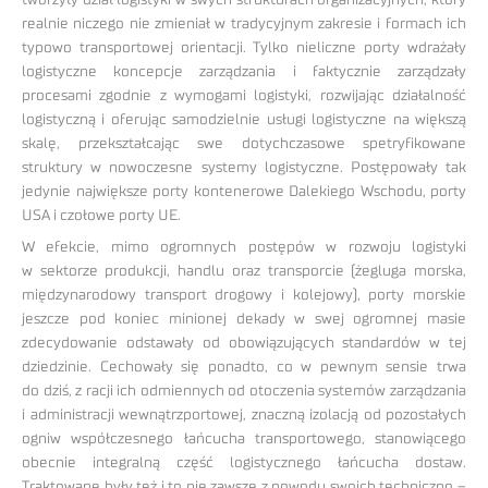
realnie niczego nie zmieniał w tradycyjnym zakresie i formach ich
typowo transportowej orientacji. Tylko nieliczne porty wdrażały
logistyczne koncepcje zarządzania i faktycznie zarządzały
procesami zgodnie z wymogami logistyki, rozwijając działalność
logistyczną i oferując samodzielnie usługi logistyczne na większą
skalę, przekształcając swe dotychczasowe spetryfikowane
struktury w nowoczesne systemy logistyczne. Postępowały tak
jedynie największe porty kontenerowe Dalekiego Wschodu, porty
USA i czołowe porty UE.
W efekcie, mimo ogromnych postępów w rozwoju logistyki
w sektorze produkcji, handlu oraz transporcie (żegluga morska,
międzynarodowy transport drogowy i kolejowy), porty morskie
jeszcze pod koniec minionej dekady w swej ogromnej masie
zdecydowanie odstawały od obowiązujących standardów w tej
dziedzinie. Cechowały się ponadto, co w pewnym sensie trwa
do dziś, z racji ich odmiennych od otoczenia systemów zarządzania
i administracji wewnątrzportowej, znaczną izolacją od pozostałych
ogniw współczesnego łańcucha transportowego, stanowiącego
obecnie integralną część logistycznego łańcucha dostaw.
Traktowane były też i to nie zawsze z powodu swoich techniczno –