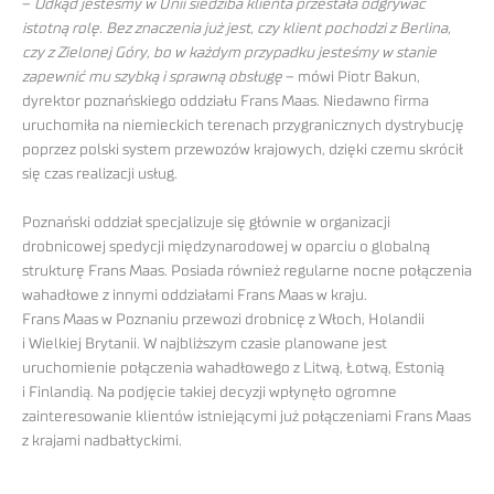
–
Odkąd jesteśmy w Unii siedziba klienta przestała odgrywać
istotną rolę. Bez znaczenia już jest, czy klient pochodzi z Berlina,
czy z Zielonej Góry, bo w każdym przypadku jesteśmy w stanie
zapewnić mu szybką i sprawną obsługę
– mówi Piotr Bakun,
dyrektor poznańskiego oddziału Frans Maas. Niedawno firma
uruchomiła na niemieckich terenach przygranicznych dystrybucję
poprzez polski system przewozów krajowych, dzięki czemu skrócił
się czas realizacji usług.
Poznański oddział specjalizuje się głównie w organizacji
drobnicowej spedycji międzynarodowej w oparciu o globalną
strukturę Frans Maas. Posiada również regularne nocne połączenia
wahadłowe z innymi oddziałami Frans Maas w kraju.
Frans Maas w Poznaniu przewozi drobnicę z Włoch, Holandii
i Wielkiej Brytanii. W najbliższym czasie planowane jest
uruchomienie połączenia wahadłowego z Litwą, Łotwą, Estonią
i Finlandią. Na podjęcie takiej decyzji wpłynęło ogromne
zainteresowanie klientów istniejącymi już połączeniami Frans Maas
z krajami nadbałtyckimi.