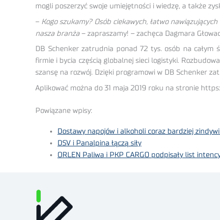
mogli poszerzyć swoje umiejętności i wiedzę, a także zy
–
Kogo szukamy? Osób ciekawych, łatwo nawiązujących ko
nasza branża
– zapraszamy! – zachęca Dagmara Głowac
DB Schenker zatrudnia ponad 72 tys. osób na całym ś
firmie i bycia częścią globalnej sieci logistyki. Rozbu
szansę na rozwój. Dzięki programowi w DB Schenker zatru
Aplikować można do 31 maja 2019 roku na stronie http
Powiązane wpisy:
Dostawy napojów i alkoholi coraz bardziej zindy
DSV i Panalpina łączą siły
ORLEN Paliwa i PKP CARGO podpisały list intenc