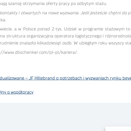
skają szansę otrzymania oferty pracy po odbytym stażu.
ntakty i otwartych na nowe wyzwania. Jeśli jesteście chętni do p
ka.
wiecie, a w Polsce ponad 2 tys. Udział w programie stażowym t
dowana struktura organizacyjna operatora logistycznego i różnorodn
dnienie znalazło kilkadziesiąt osób. W ubiegłym roku wszyscy staż
s://www.dbschenker.com/pl-pl/kariera/.
widualizowane – JF Hillebrand o potrzebach i wyzwaniach rynku bev
yjny o współpracy