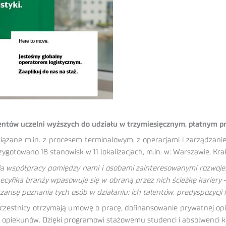
entów uczelni wyższych do udziału w trzymiesięcznym, płatnym p
związane m.in. z procesem terminalowym, z operacjami i zarządzani
zygotowano 18 stanowisk w 11 lokalizacjach, m.in. w: Warszawie, Kr
ia współpracy pomiędzy nami i osobami zainteresowanymi rozwoje
pecyfika branży wpasowuje się w obraną przez nich ścieżkę kariery
–
nsę poznania tych osób w działaniu: ich talentów, predyspozycji 
czestnicy otrzymają umowę o pracę, dofinansowanie prywatnej opie
h opiekunów. Dzięki programowi stażowemu studenci i absolwenci k