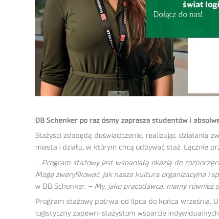
DB Schenker po raz ósmy zaprasza studentów i absolw
Stażyści zdobędą doświadczenie, realizując działania 
miasta i działu, w którym chcą odbywać staż. Łącznie pr
–
Program stażowy jest wspaniałą okazją do rozpoczęc
Mogą zweryfikować, jak nasza kultura organizacyjna i s
w DB Schenker. –
My, jako pracodawca, mamy również sza
Program stażowy potrwa od lipca do końca września. U
logistyczny zapewni stażystom wsparcie indywidualnyc