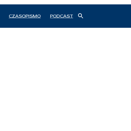
Search
CZASOPISMO
PODCAST
for:
Search Button