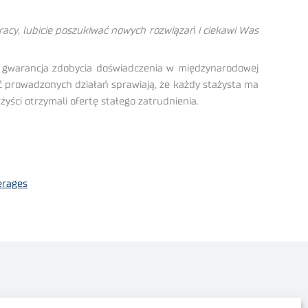
racy, lubicie poszukiwać nowych rozwiązań i ciekawi Was
o gwarancja zdobycia doświadczenia w międzynarodowej
ość prowadzonych działań sprawiają, że każdy stażysta ma
yści otrzymali ofertę stałego zatrudnienia.
erages
Polityka prywatności