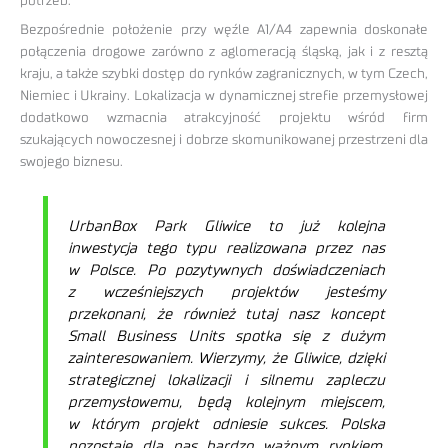
potrzeb.
Bezpośrednie położenie przy węźle A1/A4 zapewnia doskonałe
połączenia drogowe zarówno z aglomeracją śląską, jak i z resztą
kraju, a także szybki dostęp do rynków zagranicznych, w tym Czech,
Niemiec i Ukrainy. Lokalizacja w dynamicznej strefie przemysłowej
dodatkowo wzmacnia atrakcyjność projektu wśród firm
szukających nowoczesnej i dobrze skomunikowanej przestrzeni dla
swojego biznesu.
UrbanBox Park Gliwice to już kolejna
inwestycja tego typu realizowana przez nas
w Polsce. Po pozytywnych doświadczeniach
z wcześniejszych projektów jesteśmy
przekonani, że również tutaj nasz koncept
Small Business Units spotka się z dużym
zainteresowaniem. Wierzymy, że Gliwice, dzięki
strategicznej lokalizacji i silnemu zapleczu
przemysłowemu, będą kolejnym miejscem,
w którym projekt odniesie sukces. Polska
pozostaje dla nas bardzo ważnym rynkiem,