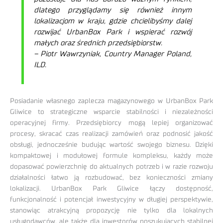
dlatego przyglądamy się również innym
lokalizacjom w kraju, gdzie chcielibyśmy dalej
rozwijać UrbanBox Park i wspierać rozwój
małych oraz średnich przedsiębiorstw.
– Piotr Wawrzyniak, Country Manager Poland,
ILD.
Posiadanie własnego zaplecza magazynowego w UrbanBox Park
Gliwice to strategiczne wsparcie stabilności i niezależności
operacyjnej firmy. Przedsiębiorcy mogą lepiej organizować
procesy, skracać czas realizacji zamówień oraz podnosić jakość
obsługi, jednocześnie budując wartość swojego biznesu. Dzięki
kompaktowej i modułowej formule kompleksu, każdy może
dopasować powierzchnię do aktualnych potrzeb i w razie rozwoju
działalności łatwo ją rozbudować, bez konieczności zmiany
lokalizacji. UrbanBox Park Gliwice łączy dostępność,
funkcjonalność i potencjał inwestycyjny w długiej perspektywie,
stanowiąc atrakcyjną propozycję nie tylko dla lokalnych
usługodawców, ale także dla inwestorów poszukujących stabilnej