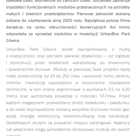
zaledwie sześć kilometrów od centrum Gliwic. Docelowo zaoferuje
trzydzieści funkcjonalnych modułów przeznaczonych na potrzeby
małych i średnich przedsiębiorstw. Pierwsze jednostki zostaną
oddane do użytkowania zimą 2025 roku. Największa polska firma
doradcza na rynku nieruchomości komercyjnych Axi Immo
odpowiada za sprzedaż modułów w inwestycji UrbanBox Park
Gliwice.
UrbanBox Park Gliwice został zaprojektowany z myślą
o elastyczności oraz szerokim zakresie działalności – od logistyki
i dystrybucji, przez działalność warsztatową, po showroomy
i powierzchnie biurowe. Moduły w pierwszej fazie projektu będą
miały powierzchnię od 211 do 252 mkw. i wysokość netto siedmiu
metrów. Inwestycję wyposażono w nowoczesne rozwiązania
techniczne, w tym bramy segmentowe o wymiarach 3,5 na 4,20
metra oraz wytrzymałą posadzkę o nośności 5T/mkw. Przed
każdym magazynem przewidziano strefę rozładunku i załadunku,
a do lokali doprowadzone zostaną wszystkie kluczowe media: gaz,
wodę, energię elektryczną, telekomunikację oraz kanalizację.
Dodatkowym atutem są prywatne miejsca parkingowe. Najemcy
lub właściciele mogą samodzielnie dostosować moduły do swoich