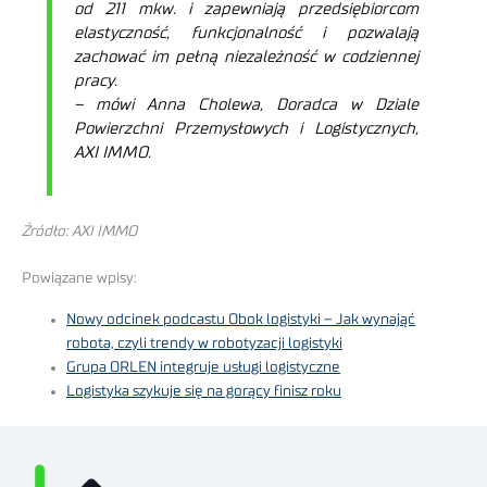
od 211 mkw. i zapewniają przedsiębiorcom
elastyczność, funkcjonalność i pozwalają
zachować im pełną niezależność w codziennej
pracy.
– mówi Anna Cholewa, Doradca w Dziale
Powierzchni Przemysłowych i Logistycznych,
AXI IMMO.
Źródło:
AXI IMMO
Powiązane wpisy:
Nowy odcinek podcastu Obok logistyki – Jak wynająć
robota, czyli trendy w robotyzacji logistyki
Grupa ORLEN integruje usługi logistyczne
Logistyka szykuje się na gorący finisz roku