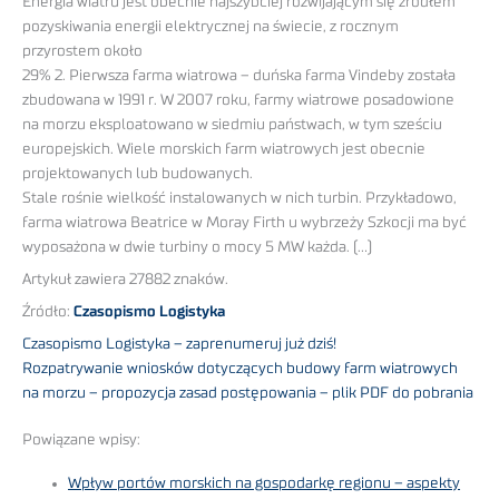
Energia wiatru jest obecnie najszybciej rozwijającym się źródłem
pozyskiwania energii elektrycznej na świecie, z rocznym
przyrostem około
29% 2. Pierwsza farma wiatrowa – duńska farma Vindeby została
zbudowana w 1991 r. W 2007 roku, farmy wiatrowe posadowione
na morzu eksploatowano w siedmiu państwach, w tym sześciu
europejskich. Wiele morskich farm wiatrowych jest obecnie
projektowanych lub budowanych.
Stale rośnie wielkość instalowanych w nich turbin. Przykładowo,
farma wiatrowa Beatrice w Moray Firth u wybrzeży Szkocji ma być
wyposażona w dwie turbiny o mocy 5 MW każda. (…)
Artykuł zawiera 27882 znaków.
Źródło:
Czasopismo Logistyka
Czasopismo Logistyka – zaprenumeruj już dziś!
Rozpatrywanie wniosków dotyczących budowy farm wiatrowych
na morzu – propozycja zasad postępowania – plik PDF do pobrania
Powiązane wpisy:
Wpływ portów morskich na gospodarkę regionu – aspekty