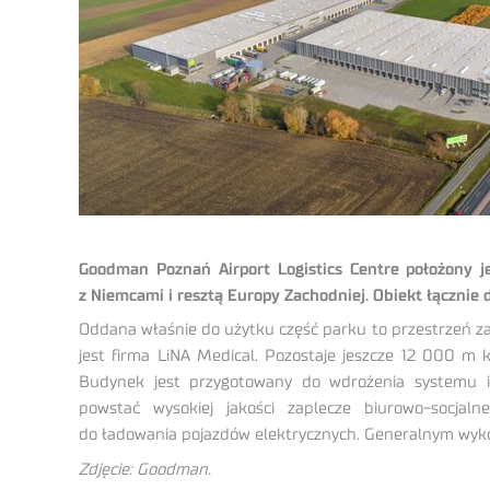
Goodman Poznań Airport Logistics Centre położony j
z Niemcami i resztą Europy Zachodniej. Obiekt łącznie
Oddana właśnie do użytku część parku to przestrzeń za
jest firma LiNA Medical. Pozostaje jeszcze 12 000 m 
Budynek jest przygotowany do wdrożenia systemu in
powstać wysokiej jakości zaplecze biurowo-socjal
do ładowania pojazdów elektrycznych. Generalnym wyko
Zdjęcie: Goodman.