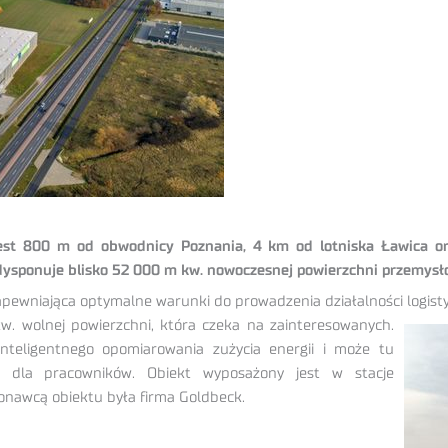
est 800 m od obwodnicy Poznania, 4 km od lotniska Ławica or
 dysponuje blisko 52 000 m kw. nowoczesnej powierzchni przemysł
pewniająca optymalne warunki do prowadzenia działalności logistyc
kw. wolnej powierzchni, która czeka na
zainteresowanych.
teligentnego opomiarowania zużycia energii i może tu
ne dla pracowników. Obiekt wyposażony jest w stacje
nawcą obiektu była firma Goldbeck.