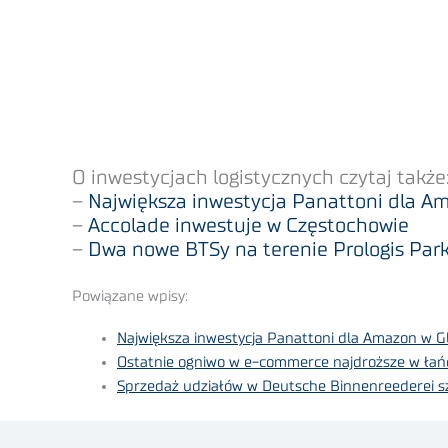
O inwestycjach logistycznych czytaj także
–
Największa inwestycja Panattoni dla A
–
Accolade inwestuje w Częstochowie
–
Dwa nowe BTSy na terenie Prologis Par
Powiązane wpisy:
Największa inwestycja Panattoni dla Amazon w G
Ostatnie ogniwo w e-commerce najdroższe w ła
Sprzedaż udziałów w Deutsche Binnenreederei sz