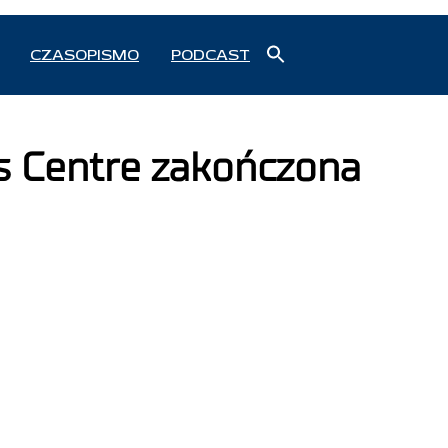
Search
CZASOPISMO
PODCAST
for:
Search Button
s Centre zakończona