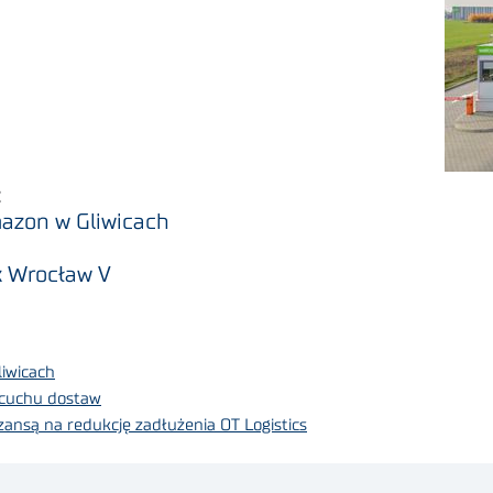
:
mazon w Gliwicach
k Wrocław V
liwicach
ńcuchu dostaw
ansą na redukcję zadłużenia OT Logistics