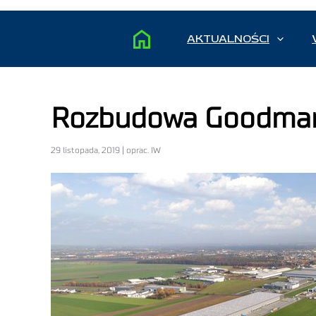
AKTUALNOŚCI
Rozbudowa Goodman P
29 listopada, 2019 | oprac. IW