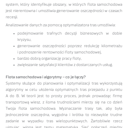
system, który identyfikuje obszary, w których flota samochodowa
jest nierentowna i umożliwia generowanie oszczędności w czasach
recesji.
Analizowanie danych za pomocą optymalizatora tras umożliwia:
podejmowanie trafnych decyzji biznesowych w dobie
kryzysu,
generowanie oszczędności poprzez redukcję kilometrażu
i podnoszenie rentowności floty samochodowej,
bardzo dobrą organizację pracy floty,
zwiększanie satysfakcji klientów z dostarczanych usług.
Flota samochodowa i algorytmy – co je łączy?
Systemy służące do planowania i optymalizacji tras wykorzystują
algorytmy w celu ułożenia optymalnych tras przejazdu z punktu
A do B. W teorii jest to prosty proces, jednak prowadząc firmę
transportową wiesz, z iloma trudnościami mierzy się na co dzień
Twoja flota samochodowa. Wyznaczanie trasy tak, aby była
jednocześnie oszczędna, wygodna i krótka to niezwykle trudne
zadanie w wypadku tras wielopunktowych. Żartobliwie rzecz
ujmując, winna jest temu matematyka. Sieć połączeń między