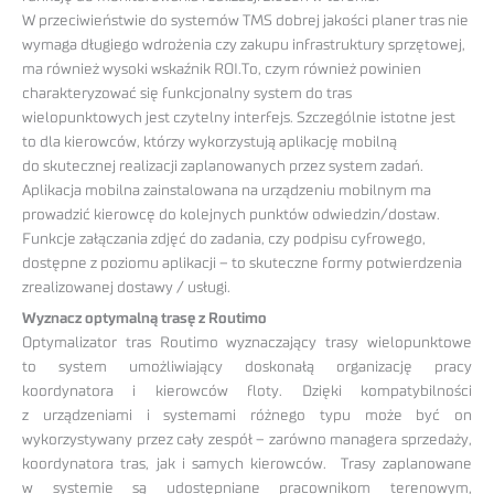
W przeciwieństwie do systemów TMS dobrej jakości planer tras nie
wymaga długiego wdrożenia czy zakupu infrastruktury sprzętowej,
ma również wysoki wskaźnik ROI.To, czym również powinien
charakteryzować się funkcjonalny system do tras
wielopunktowych jest czytelny interfejs. Szczególnie istotne jest
to dla kierowców, którzy wykorzystują aplikację mobilną
do skutecznej realizacji zaplanowanych przez system zadań.
Aplikacja mobilna zainstalowana na urządzeniu mobilnym ma
prowadzić kierowcę do kolejnych punktów odwiedzin/dostaw.
Funkcje załączania zdjęć do zadania, czy podpisu cyfrowego,
dostępne z poziomu aplikacji – to skuteczne formy potwierdzenia
zrealizowanej dostawy / usługi.
Wyznacz optymalną trasę z Routimo
Optymalizator tras Routimo wyznaczający trasy wielopunktowe
to system umożliwiający doskonałą organizację pracy
koordynatora i kierowców floty. Dzięki kompatybilności
z urządzeniami i systemami różnego typu może być on
wykorzystywany przez cały zespół – zarówno managera sprzedaży,
koordynatora tras, jak i samych kierowców. Trasy zaplanowane
w systemie są udostępniane pracownikom terenowym,